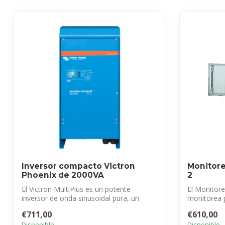
Inversor compacto Victron
Monitore
Phoenix de 2000VA
2
El Victron MultiPlus es un potente
El Monitore
inversor de onda sinusoidal pura, un
monitorea 
avanzado...
IT 230Vac ..
€711,00
€610,00
Disponible
Disponible