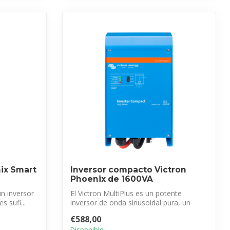
nix Smart
Inversor compacto Victron
Phoenix de 1600VA
un inversor
El Victron MultiPlus es un potente
s sufi...
inversor de onda sinusoidal pura, un
avanzado...
€588,00
Disponible