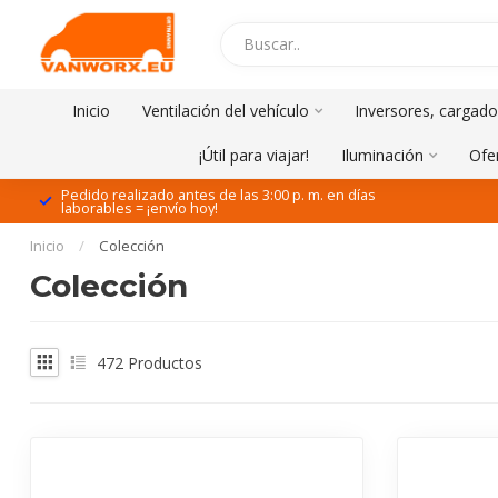
Inicio
Ventilación del vehículo
Inversores, cargado
¡Útil para viajar!
Iluminación
Ofe
Pedido realizado antes de las 3:00 p. m. en días
laborables = ¡envío hoy!
Inicio
/
Colección
Colección
472
Productos