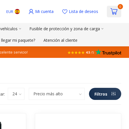
0
Mi cuenta
Lista de deseos
EUR
 vehículos
Fusible de protección y zona de carga
 llegar mi paquete?
Atención al cliente
celente servicio!
4.5
/5
ar:
Filtros