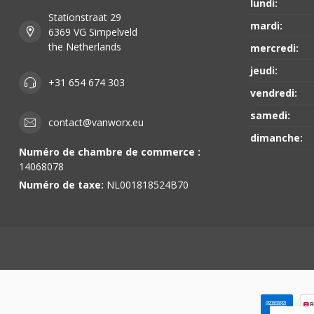
lundi:
Stationstraat 29
mardi:
6369 VG Simpelveld
the Netherlands
mercredi:
jeudi:
+31 654 674 303
vendredi:
samedi:
contact@vanworx.eu
dimanche:
Numéro de chambre de commerce :
14068078
Numéro de taxe:
NL001818524B70