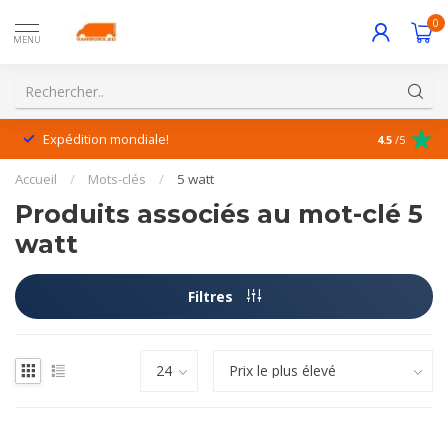
0
MENU
Expédition mondiale!
Service exc
4.5
/5
Accueil
/
Mots-clés
/
5 watt
Produits associés au mot-clé 5
watt
Filtres