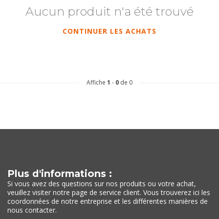
Aucun produit n'a été trouvé
CONTINUER LES ACHATS
Affiche
1
-
0
de 0
Plus d'informations :
Si vous avez des questions sur nos produits ou votre achat,
veuillez visiter notre page de service client. Vous trouverez ici les
coordonnées de notre entreprise et les différentes manières de
nous contacter.