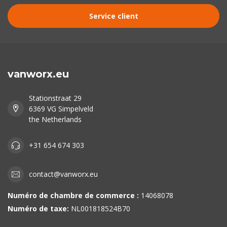
Service client
vanworx.eu
Stationstraat 29
6369 VG Simpelveld
the Netherlands
+31 654 674 303
contact@vanworx.eu
Numéro de chambre de commerce :
14068078
Numéro de taxe:
NL001818524B70