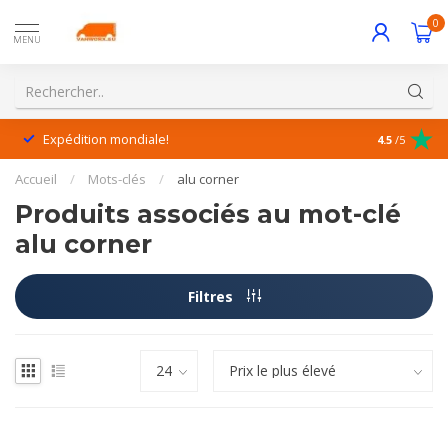
0
MENU
Expédition mondiale!
Service exc
4.5
/5
Accueil
/
Mots-clés
/
alu corner
Produits associés au mot-clé
alu corner
Filtres