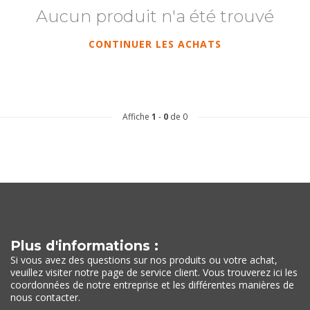
Aucun produit n'a été trouvé
CONTINUER LES ACHATS
Affiche
1
-
0
de 0
Plus d'informations :
Si vous avez des questions sur nos produits ou votre achat,
veuillez visiter notre page de service client. Vous trouverez ici les
coordonnées de notre entreprise et les différentes manières de
nous contacter.