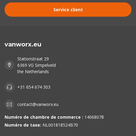
Service client
vanworx.eu
Stationstraat 29
6369 VG Simpelveld
the Netherlands
+31 654 674 303
contact@vanworx.eu
Numéro de chambre de commerce :
14068078
Numéro de taxe:
NL001818524B70