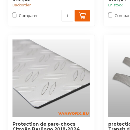
Backorder
En stock
Comparer
Compar
Protection de pare-chocs
protecti
Citroën Berlingo 2018-2024
Transit 