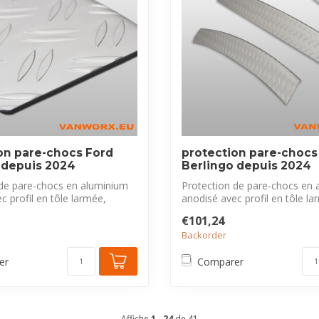
on pare-chocs Ford
protection pare-chocs
 depuis 2024
Berlingo depuis 2024
 de pare-chocs en aluminium
Protection de pare-chocs en 
c profil en tôle larmée,
anodisé avec profil en tôle la
exclus...
€101,24
Backorder
er
Comparer
Affiche
1
-
24
de 41