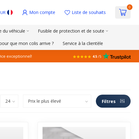
0
Mon compte
Liste de souhaits
EUR
e du véhicule
Fusible de protection et de soute
pour que mon colis arrive ?
Service à la clientèle
ice exceptionnel!
4.5
/5
Filtres