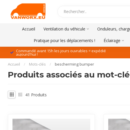
Accueil
Ventilation du véhicule
Onduleurs, charge
Pratique pour les déplacements !
Éclairage
Commandé avant 15h les jours ouvrables = expédié
aujourd'hui !
Accueil
/
Mots-clés
/
bescherming bumper
Produits associés au mot-c
41
Produits