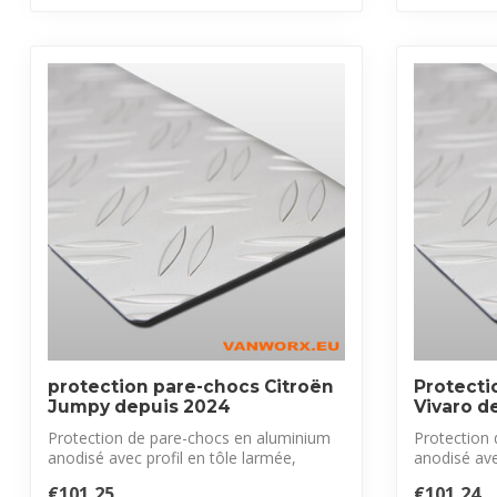
protection pare-chocs Citroën
Protecti
Jumpy depuis 2024
Vivaro d
Protection de pare-chocs en aluminium
Protection
anodisé avec profil en tôle larmée,
anodisé ave
exclus...
exclus...
€101,25
€101,24