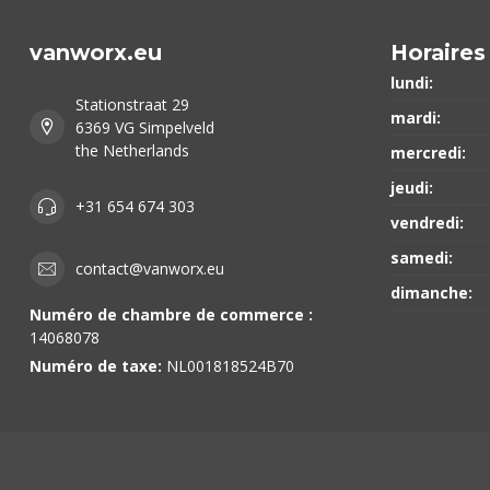
vanworx.eu
Horaires
lundi:
Stationstraat 29
mardi:
6369 VG Simpelveld
the Netherlands
mercredi:
jeudi:
+31 654 674 303
vendredi:
samedi:
contact@vanworx.eu
dimanche:
Numéro de chambre de commerce :
14068078
Numéro de taxe:
NL001818524B70