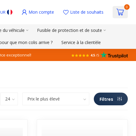
0
Mon compte
Liste de souhaits
EUR
e du véhicule
Fusible de protection et de soute
pour que mon colis arrive ?
Service à la clientèle
ice exceptionnel!
4.5
/5
Filtres