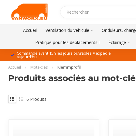
Accueil
Ventilation du véhicule
Onduleurs, charge
Pratique pour les déplacements !
Éclairage
Commandé avant 15h les jours ouvrables = expédié
aujourd'hui !
Accueil
/
Mots-clés
/
Klemmprofil
Produits associés au mot-cl
6
Produits