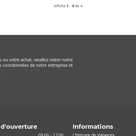
Affiche
1
-
4
de 4
ou votre achat, veuillez visiter notre
les coordonnées de notre entreprise et
.
 d'ouverture
Informations
09.00 - 17.00
L’histoire de Vanworx