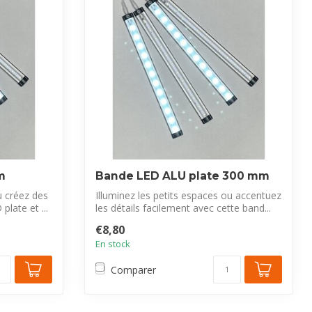
m
Bande LED ALU plate 300 mm
u créez des
Illuminez les petits espaces ou accentuez
late et ...
les détails facilement avec cette band...
€8,80
En stock
Comparer