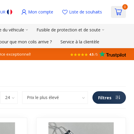
0
Mon compte
Liste de souhaits
EUR
e du véhicule
Fusible de protection et de soute
pour que mon colis arrive ?
Service à la clientèle
ice exceptionnel!
4.5
/5
Filtres