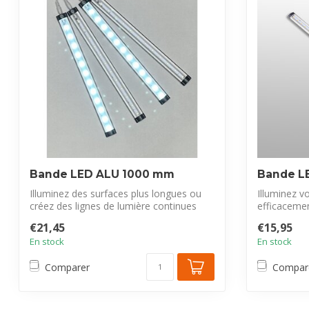
Bande LED ALU 1000 mm
Bande L
Illuminez des surfaces plus longues ou
Illuminez v
créez des lignes de lumière continues
efficaceme
ave...
en a...
€21,45
€15,95
En stock
En stock
Comparer
Compar