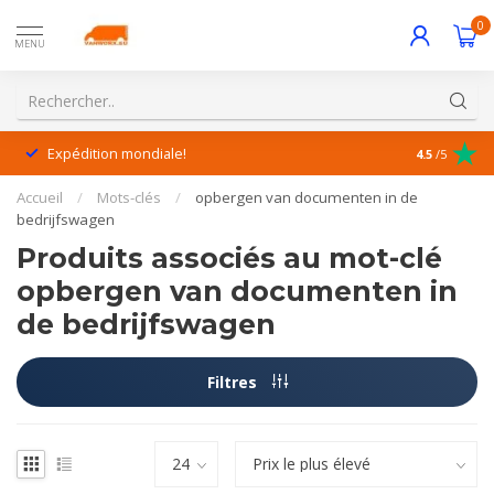
0
MENU
Expédition mondiale!
Service exc
4.5
/5
Accueil
/
Mots-clés
/
opbergen van documenten in de
bedrijfswagen
Produits associés au mot-clé
opbergen van documenten in
de bedrijfswagen
Filtres