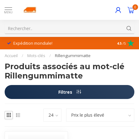
0
MENU
Expédition mondiale!
Service exc
4.5
/5
Accueil
/
Mots-clés
/
Rillengummimatte
Produits associés au mot-clé
Rillengummimatte
Filtres