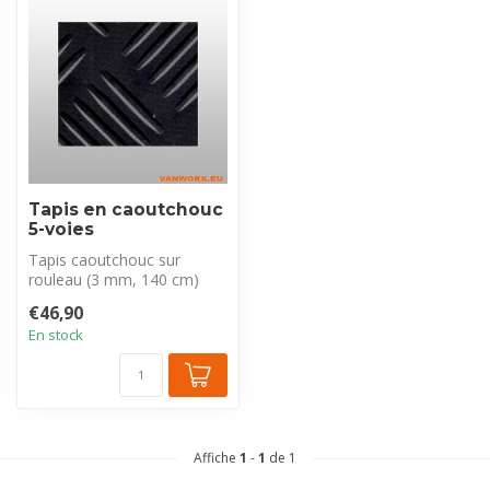
Tapis en caoutchouc
5-voies
Tapis caoutchouc sur
rouleau (3 mm, 140 cm)
avec motif 5 barres pour
€46,90
adhérence e...
En stock
Affiche
1
-
1
de 1