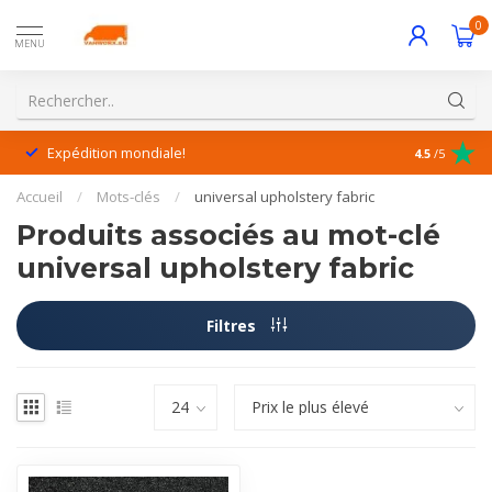
0
MENU
Expédition mondiale!
Service exc
4.5
/5
Accueil
/
Mots-clés
/
universal upholstery fabric
Produits associés au mot-clé
universal upholstery fabric
Filtres