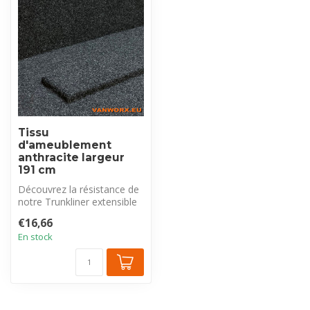
Tissu
d'ameublement
anthracite largeur
191 cm
Découvrez la résistance de
notre Trunkliner extensible
en feutre aiguilleté anth...
€16,66
En stock