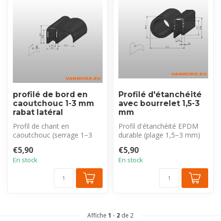
profilé de bord en
Profilé d'étanchéité
caoutchouc 1-3 mm
avec bourrelet 1,5-3
rabat latéral
mm
Profil de chant en
Profil d'étanchéité EPDM
caoutchouc (serrage 1−3
durable (plage 1,5−3 mm)
mm) avec insert acier et
avec insert acier. Combine
€5,90
€5,90
lèvre latéra...
pro...
En stock
En stock
Affiche
1
-
2
de 2