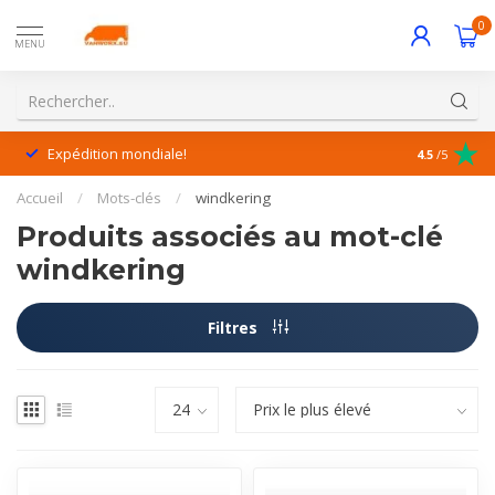
0
MENU
Expédition mondiale!
Service exc
4.5
/5
Accueil
/
Mots-clés
/
windkering
Produits associés au mot-clé
windkering
Filtres