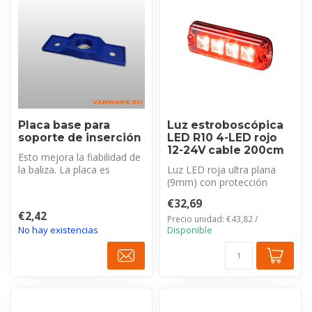
Placa base para
Luz estroboscópica
soporte de inserción
LED R10 4-LED rojo
12-24V cable 200cm
Esto mejora la fiabilidad de
la baliza. La placa es
Luz LED roja ultra plana
universal, pero tenga en
(9mm) con protección
cue...
IP69K y cable de 200cm.
€32,69
Certificac...
€2,42
Precio unidad: €43,82 /
No hay existencias
Disponible