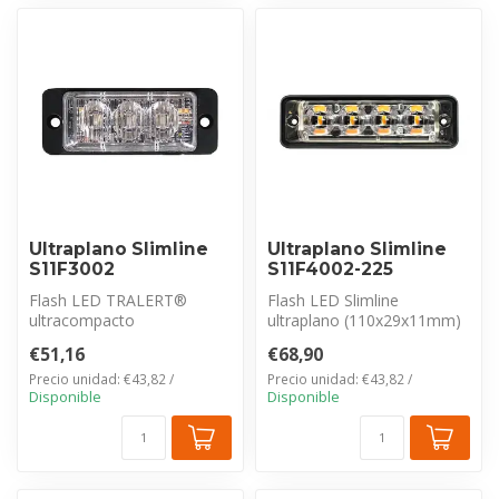
Ultraplano Slimline
Ultraplano Slimline
S11F3002
S11F4002-225
Flash LED TRALERT®
Flash LED Slimline
ultracompacto
ultraplano (110x29x11mm)
(79x29x10mm). Fabricado
serie TRALERT® SF11.
€51,16
€68,90
en policarbonato resist...
Estanqueidad IP...
Precio unidad: €43,82 /
Precio unidad: €43,82 /
Disponible
Disponible