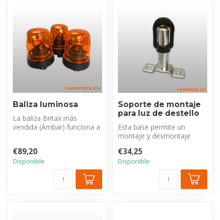
Baliza luminosa
Soporte de montaje
para luz de destello
La baliza Britax más
vendida (Ámbar) funciona a
Esta base permite un
12 Voltios y está certificada
montaje y desmontaje
EC...
rápidos. Se suministra
€89,20
€34,25
completo con un...
Disponible
Disponible