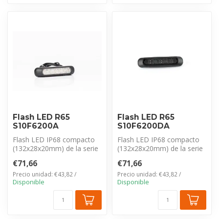
Flash LED R65
Flash LED R65
S10F6200A
S10F6200DA
Flash LED IP68 compacto
Flash LED IP68 compacto
(132x28x20mm) de la serie
(132x28x20mm) de la serie
Fristom SF62. Con 6
Fristom SF62. Con 6
€71,66
€71,66
potentes L...
potentes L...
Precio unidad: €43,82 /
Precio unidad: €43,82 /
Disponible
Disponible