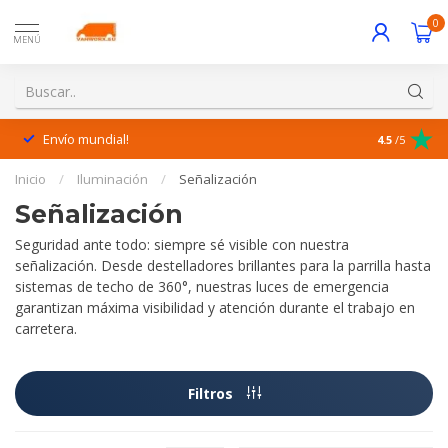
0
MENÚ
Envío mundial!
¡Excelente 
4.5
/5
Inicio
/
Iluminación
/
Señalización
Señalización
Seguridad ante todo: siempre sé visible con nuestra
señalización. Desde destelladores brillantes para la parrilla hasta
sistemas de techo de 360°, nuestras luces de emergencia
garantizan máxima visibilidad y atención durante el trabajo en
carretera.
Filtros