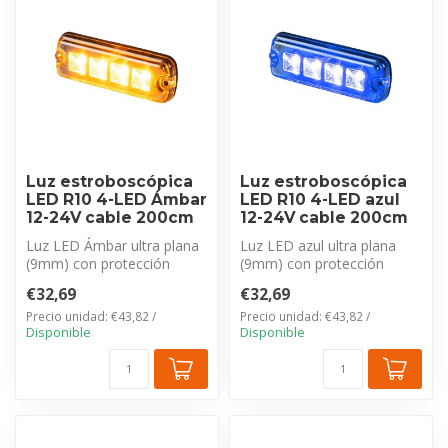
Luz estroboscópica
Luz estroboscópica
LED R10 4-LED Ámbar
LED R10 4-LED azul
12-24V cable 200cm
12-24V cable 200cm
Luz LED Ámbar ultra plana
Luz LED azul ultra plana
(9mm) con protección
(9mm) con protección
IP69K y cable de 200cm.
IP69K y cable de 200cm.
€32,69
€32,69
Certifica...
Certificac...
Precio unidad: €43,82 /
Precio unidad: €43,82 /
Disponible
Disponible