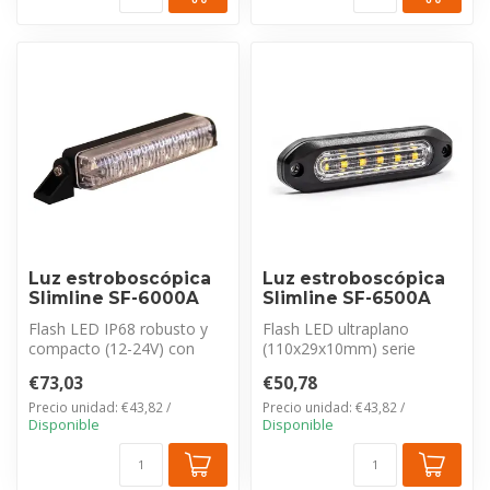
Luz estroboscópica
Luz estroboscópica
Slimline SF-6000A
Slimline SF-6500A
Flash LED IP68 robusto y
Flash LED ultraplano
compacto (12-24V) con
(110x29x10mm) serie
certificación ECE-R65 Clase
TRALERT® SF-6500A. Con
€73,03
€50,78
2. In...
carcasa de alumi...
Precio unidad: €43,82 /
Precio unidad: €43,82 /
Disponible
Disponible