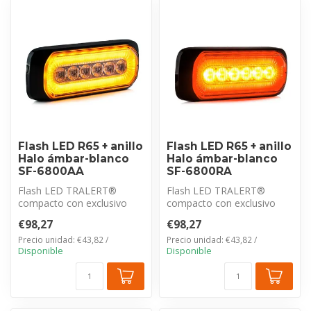
Flash LED R65 + anillo
Flash LED R65 + anillo
Halo ámbar-blanco
Halo ámbar-blanco
SF-6800AA
SF-6800RA
Flash LED TRALERT®
Flash LED TRALERT®
compacto con exclusivo
compacto con exclusivo
anillo Halo blanco (luz
anillo Halo blanco (luz
€98,27
€98,27
diurna). Imper...
diurna). Imper...
Precio unidad: €43,82 /
Precio unidad: €43,82 /
Disponible
Disponible