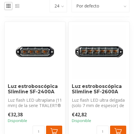
Luz estroboscópica
Luz estroboscópica
Slimline SF-2400A
Slimline SF-2600A
Luz flash LED ultraplana (11
Luz flash LED ultra delgada
mm) de la serie TRALERT®
(solo 7 mm de espesor) de
SF-2000. Certificada con E...
la serie TRALERT® S07-
€32,38
€42,82
R65....
Disponible
Disponible