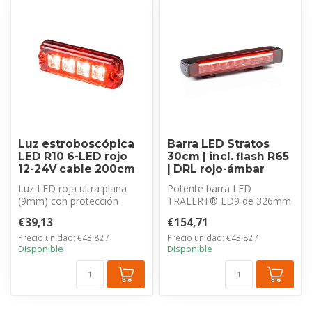
Luz estroboscópica
Barra LED Stratos
LED R10 6-LED rojo
30cm | incl. flash R65
12-24V cable 200cm
| DRL rojo-ámbar
Luz LED roja ultra plana
Potente barra LED
(9mm) con protección
TRALERT® LD9 de 326mm
IP69K y cable de 200cm.
y 12.300 lm. Solución 3 en 1
€39,13
€154,71
Certificac...
única con f...
Precio unidad: €43,82 /
Precio unidad: €43,82 /
Disponible
Disponible