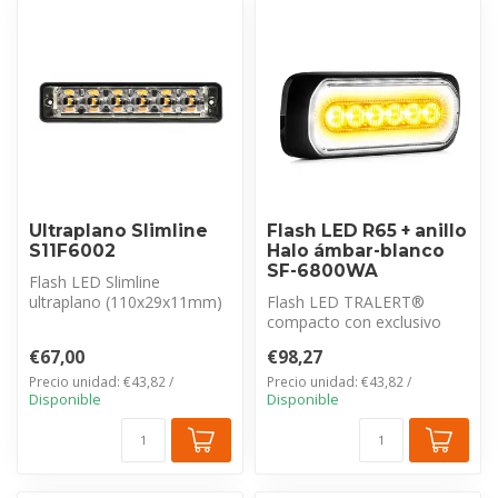
Ultraplano Slimline
Flash LED R65 + anillo
S11F6002
Halo ámbar-blanco
SF-6800WA
Flash LED Slimline
ultraplano (110x29x11mm)
Flash LED TRALERT®
de TRALERT®.
compacto con exclusivo
Estanqueidad IP67, 12-2...
anillo Halo blanco (luz
€67,00
€98,27
diurna). Imper...
Precio unidad: €43,82 /
Precio unidad: €43,82 /
Disponible
Disponible