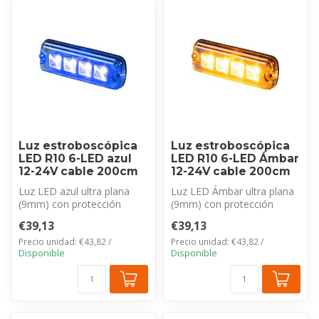
Luz estroboscópica
Luz estroboscópica
LED R10 6-LED azul
LED R10 6-LED Ámbar
12-24V cable 200cm
12-24V cable 200cm
Luz LED azul ultra plana
Luz LED Ámbar ultra plana
(9mm) con protección
(9mm) con protección
IP69K y cable de 200cm.
IP69K y cable de 200cm.
€39,13
€39,13
Certificac...
Certifica...
Precio unidad: €43,82 /
Precio unidad: €43,82 /
Disponible
Disponible