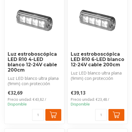
Luz estroboscópica
Luz estroboscópica
LED R10 4-LED
LED R10 6-LED blanco
blanco 12-24V cable
12-24V cable 200cm
200cm
Luz LED blanco ultra plana
Luz LED blanco ultra plana
(9mm) con protección
(9mm) con protección
IP69K y cable de 200cm.
IP69K y cable de 200cm.
Certific...
€32,69
€39,13
Certific...
Precio unidad: €43,82 /
Precio unidad: €23,48 /
Disponible
Disponible