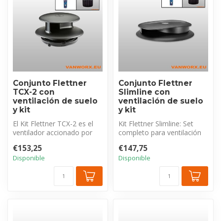
Conjunto Flettner
Conjunto Flettner
TCX-2 con
Slimline con
ventilación de suelo
ventilación de suelo
y kit
y kit
El Kit Flettner TCX-2 es el
Kit Flettner Slimline: Set
ventilador accionado por
completo para ventilación
viento más potente (2x el
óptima 230V en barcos,
€153,25
€147,75
2...
remo...
Disponible
Disponible