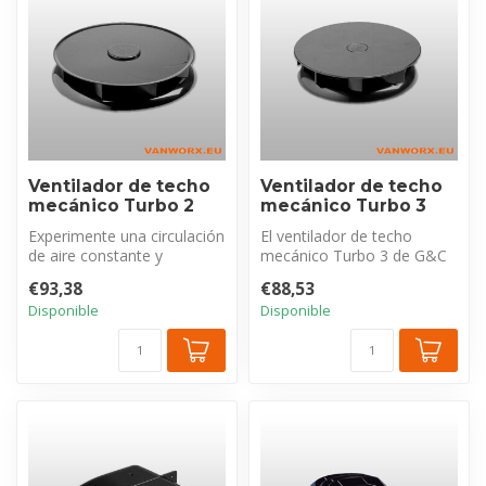
Ventilador de techo
Ventilador de techo
mecánico Turbo 2
mecánico Turbo 3
Experimente una circulación
El ventilador de techo
de aire constante y
mecánico Turbo 3 de G&C
eficiente en su vehículo con
ofrece una solución
€93,38
€88,53
el ...
compacta y ef...
Disponible
Disponible