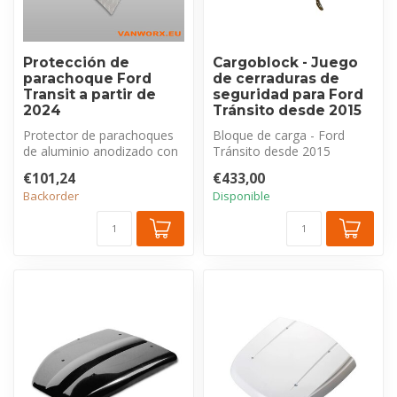
Protección de
Cargoblock - Juego
parachoque Ford
de cerraduras de
Transit a partir de
seguridad para Ford
2024
Tránsito desde 2015
Protector de parachoques
Bloque de carga - Ford
de aluminio anodizado con
Tránsito desde 2015
perfil estriado, exclusivo
Juego de cerraduras de
€101,24
€433,00
pa...
seguridad par...
Backorder
Disponible