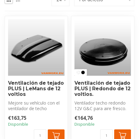
Ventilación de tejado
Ventilación de tejado
PLUS | LeMans de 12
PLUS | Redondo de 12
voltios
voltios.
Mejore su vehículo con el
Ventilador techo redondo
ventilador de techo
12V G&C para aire fresco.
eléctrico LeMans PLUS de
Potente entrada/salida
€163,75
€164,76
G&C . El ...
(850m³...
Disponible
Disponible