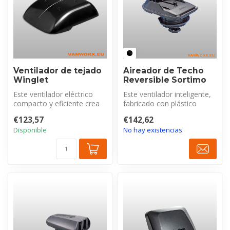
Ventilador de tejado
Aireador de Techo
Winglet
Reversible Sortimo
Este ventilador eléctrico
Este ventilador inteligente,
compacto y eficiente crea
fabricado con plástico
un ambiente más saludable
duradero resistente a los
€123,57
€142,62
al...
ra...
Disponible
No hay existencias