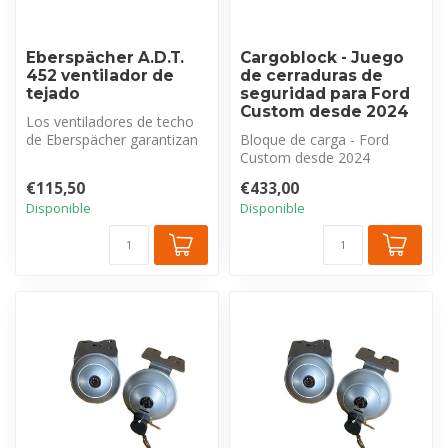
Eberspächer A.D.T.
Cargoblock - Juego
452 ventilador de
de cerraduras de
tejado
seguridad para Ford
Custom desde 2024
Los ventiladores de techo
de Eberspächer garantizan
Bloque de carga - Ford
una ventilación óptima del
Custom desde 2024
i...
Juego de cerraduras de
€115,50
€433,00
seguridad para ...
Disponible
Disponible