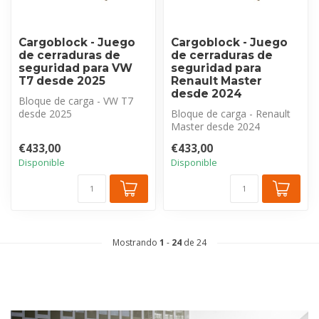
Cargoblock - Juego
Cargoblock - Juego
de cerraduras de
de cerraduras de
seguridad para VW
seguridad para
T7 desde 2025
Renault Master
desde 2024
Bloque de carga - VW T7
desde 2025
Bloque de carga - Renault
Juego de cerraduras de
Master desde 2024
seguridad para puerta...
Juego de cerraduras de
€433,00
€433,00
seguridad pa...
Disponible
Disponible
Mostrando
1
-
24
de 24