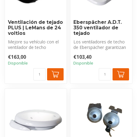
Ventilación de tejado
Eberspächer A.D.T.
PLUS | LeMans de 24
350 ventilador de
voltios
tejado
Mejore su vehículo con el
Los ventiladores de techo
ventilador de techo
de Eberspächer garantizan
eléctrico LeMans PLUS de
una ventilación óptima del
€163,00
€103,40
G&C . El ...
i...
Disponible
Disponible