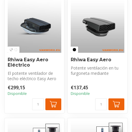
Rhiwa Easy Aero
Rhiwa Easy Aero
Eléctrico
Potente ventilación en tu
El potente ventilador de
furgoneta mediante
techo eléctrico Easy Aero
tecnología push and pull y
garantiza una ventilación
adecuada...
€299,15
€137,45
suf...
Disponible
Disponible