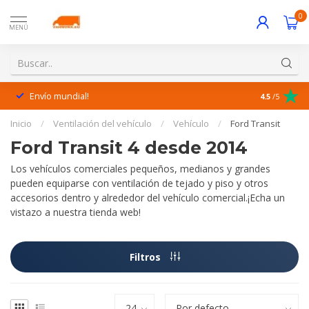
0
MENÚ
Envío mundial!
¡Excelente 
4.5
/5
Inicio
/
Ventilación del vehículo
/
Vehículo
/
Ford Transit
Ford Transit 4 desde 2014
Los vehículos comerciales pequeños, medianos y grandes
pueden equiparse con ventilación de tejado y piso y otros
accesorios dentro y alrededor del vehículo comercial.¡Echa un
vistazo a nuestra tienda web!
Filtros