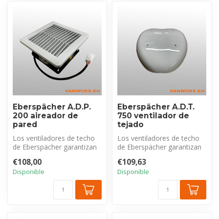
Eberspächer A.D.P.
Eberspächer A.D.T.
200 aireador de
750 ventilador de
pared
tejado
Los ventiladores de techo
Los ventiladores de techo
de Eberspächer garantizan
de Eberspächer garantizan
una ventilación óptima del
una ventilación óptima del
€108,00
€109,63
i...
i...
Disponible
Disponible