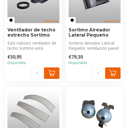
Ventilador de techo
Sortimo Aireador
estrecho Sortimo
Lateral Pequeño
Este robusto ventilador de
Sortimo Aireador Lateral
techo Sortimo está
Pequeño: ventilación pared
fabricado con plástico de
compacta, duradera (solo
€50,95
€79,30
alta cal...
48m...
Disponible
Disponible