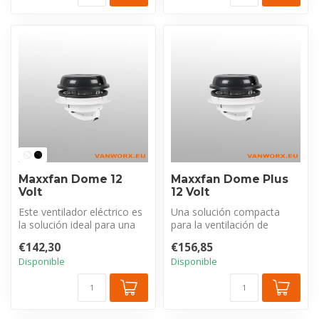
Maxxfan Dome 12
Maxxfan Dome Plus
Volt
12 Volt
Este ventilador eléctrico es
Una solución compacta
la solución ideal para una
para la ventilación de
ventilación eficaz y un ...
techos o paredes laterales
€142,30
€156,85
y la ges...
Disponible
Disponible