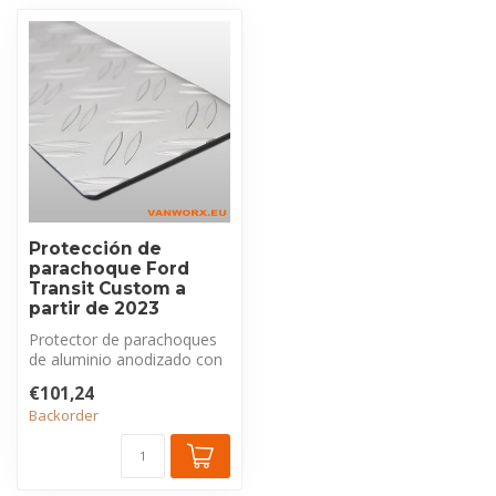
Protección de
parachoque Ford
Transit Custom a
partir de 2023
Protector de parachoques
de aluminio anodizado con
perfil estriado, exclusivo
€101,24
pa...
Backorder