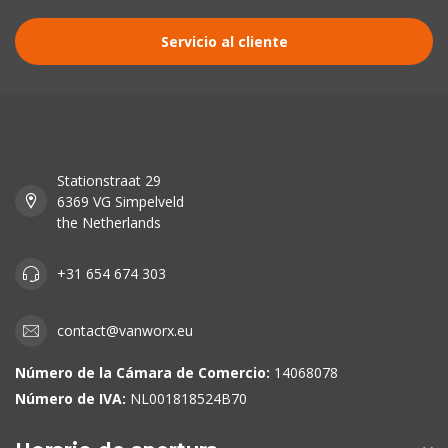
Servicio al cliente
Stationstraat 29
6369 VG Simpelveld
the Netherlands
+31 654 674 303
contact@vanworx.eu
Número de la Cámara de Comercio:
14068078
Número de IVA:
NL001818524B70