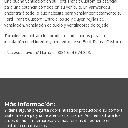
Una buena ventilación en su Ford Transit Custom es esencial
para una estancia cómoda en su vehículo. En vanworx.eu
encontrará todo lo que necesita para ventilar correctamente su
Ford Transit Custom. Entre ellos se incluyen rejillas de
ventilación, ventilación de suelo y ventiladores de tejado.
También encontrará los productos adecuados para su
instalación en el interior y alrededor de su Ford Transit Custom.
¿Necesitas ayuda? Llama al 0031-654 674 303.
Más información:
Si tiene alguna pregunta sobre nuestros productos o su compra,
visite nuestra página de atención al cliente. Aquí encontrará los
datos de nuestra empresa y varias formas de ponerse en
contacto con nosotros.