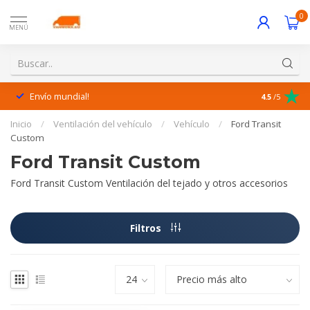
0
MENÚ
Envío mundial!
¡Excelente 
4.5
/5
Inicio
/
Ventilación del vehículo
/
Vehículo
/
Ford Transit
Custom
Ford Transit Custom
Ford Transit Custom Ventilación del tejado y otros accesorios
Filtros