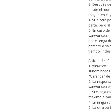
3. Después del
desde el mome
mayor, en cuyo
4. Si la otra 
parte, pero a
5. En caso de 
vanworx.eu se
parte tenga d
primero a sal
tiempo, inclus
Artículo 14. R
1. vanworx.eu
subordinados.
"Garantía" de
2. La respons
vanworx.eu en
3. Si el segu
máximo al valo
4. En ningún 
5. La otra pa