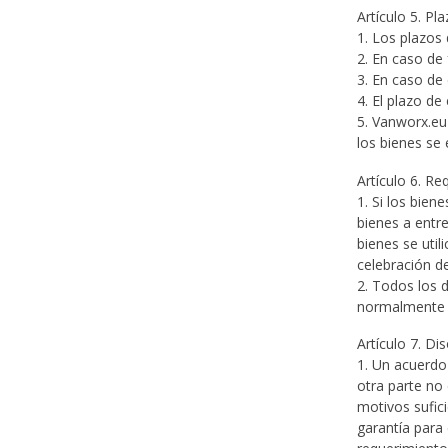
Artículo 5. Pl
1. Los plazos
2. En caso de
3. En caso de 
4. El plazo d
5. Vanworx.eu 
los bienes se
Artículo 6. Req
1. Si los bien
bienes a entr
bienes se uti
celebración d
2. Todos los d
normalmente a
Artículo 7. Di
1. Un acuerdo 
otra parte no
motivos sufici
garantía para