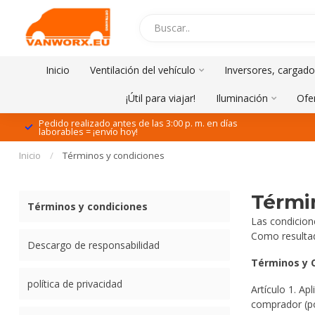
Inicio
Ventilación del vehículo
Inversores, cargado
¡Útil para viajar!
Iluminación
Ofe
Pedido realizado antes de las 3:00 p. m. en días
laborables = ¡envío hoy!
Inicio
/
Términos y condiciones
Térmi
Términos y condiciones
Las condicion
Como resultad
Descargo de responsabilidad
Términos y 
política de privacidad
Artículo 1. Ap
comprador (po