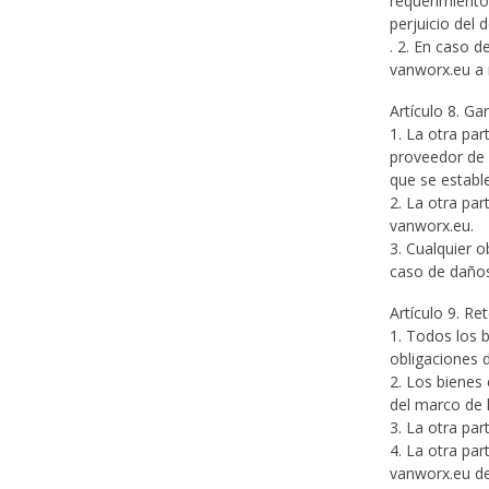
requerimiento
perjuicio del
. 2. En caso d
vanworx.eu a 
Artículo 8. Ga
1. La otra par
proveedor de 
que se establ
2. La otra par
vanworx.eu.
3. Cualquier o
caso de daños
Artículo 9. Re
1. Todos los 
obligaciones 
2. Los bienes
del marco de 
3. La otra par
4. La otra pa
vanworx.eu de