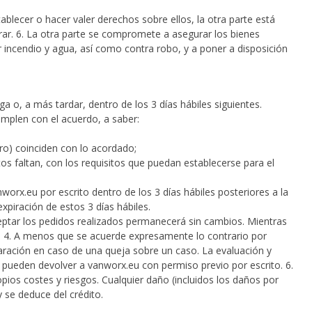
blecer o hacer valer derechos sobre ellos, la otra parte está
ar. 6. La otra parte se compromete a asegurar los bienes
incendio y agua, así como contra robo, y a poner a disposición
 o, a más tardar, dentro de los 3 días hábiles siguientes.
cumplen con el acuerdo, a saber:
ero) coinciden con lo acordado;
tos faltan, con los requisitos que puedan establecerse para el
anworx.eu por escrito dentro de los 3 días hábiles posteriores a la
piración de estos 3 días hábiles.
aceptar los pedidos realizados permanecerá sin cambios. Mientras
. 4. A menos que se acuerde expresamente lo contrario por
paración en caso de una queja sobre un caso. La evaluación y
e pueden devolver a vanworx.eu con permiso previo por escrito. 6.
ios costes y riesgos. Cualquier daño (incluidos los daños por
y se deduce del crédito.