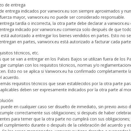
azo de entrega
 de entrega indicados por vanworx.eu son siempre aproximados y nunc
 fuerza mayor, vanworx.eu no puede ser considerado responsable.
entrega tardía o incorrecta, la otra parte debe declarar a vanworx.eu
e entrega indicado por vanworx.eu comienza solo después de que todo
está autorizado a entregar los bienes vendidos en partes. Esto no se a
 entregan en partes, vanworx.eu está autorizado a facturar cada part
uisitos técnicos, etc.
es que se van a entregar en los Países Bajos se utilizan fuera de los
egar cumplan con los requisitos técnicos, normas y/o reglamentacion
licen. Esto no se aplica si Vanworx.eu ha confirmado completamente l
el acuerdo.
emás requisitos técnicos que sean establecidos por la otra parte para
plicables deben ser expresamente indicados por la otra parte al mo
solución
puede en cualquier caso ser disuelto de inmediato, sin previo aviso d
 cumple correctamente sus obligaciones; si después de haber celebra
entes para temer que la otra parte no cumplirá con sus obligaciones; 
 el cumplimiento durante o después de la celebración del acuerdo y es