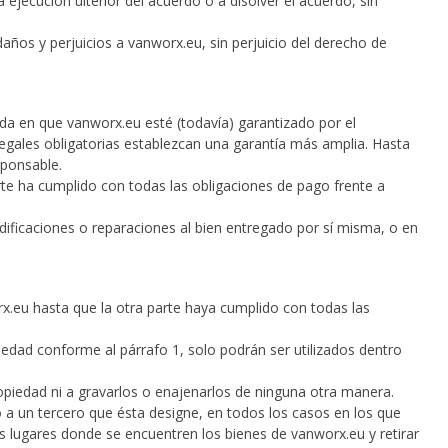
jecución ulterior del acuerdo o a disolver el acuerdo, sin
daños y perjuicios a vanworx.eu, sin perjuicio del derecho de
dida en que vanworx.eu esté (todavía) garantizado por el
legales obligatorias establezcan una garantía más amplia. Hasta
sponsable.
arte ha cumplido con todas las obligaciones de pago frente a
modificaciones o reparaciones al bien entregado por sí misma, o en
.eu hasta que la otra parte haya cumplido con todas las
iedad conforme al párrafo 1, solo podrán ser utilizados dentro
ropiedad ni a gravarlos o enajenarlos de ninguna otra manera.
o a un tercero que ésta designe, en todos los casos en los que
 lugares donde se encuentren los bienes de vanworx.eu y retirar