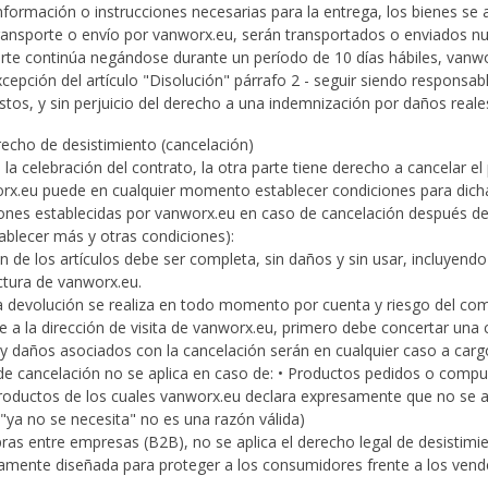
nformación o instrucciones necesarias para la entrega, los bienes se 
ransporte o envío por vanworx.eu, serán transportados o enviados nu
parte continúa negándose durante un período de 10 días hábiles, vanwo
excepción del artículo "Disolución" párrafo 2 - seguir siendo responsa
ostos, y sin perjuicio del derecho a una indemnización por daños real
recho de desistimiento (cancelación)
la celebración del contrato, la otra parte tiene derecho a cancelar el
x.eu puede en cualquier momento establecer condiciones para dicha
iones establecidas por vanworx.eu en caso de cancelación después del 
ablecer más y otras condiciones):
n de los artículos debe ser completa, sin daños y sin usar, incluyend
ctura de vanworx.eu.
 la devolución se realiza en todo momento por cuenta y riesgo del com
a la dirección de visita de vanworx.eu, primero debe concertar una ci
 y daños asociados con la cancelación serán en cualquier caso a car
 de cancelación no se aplica en caso de: • Productos pedidos o compue
roductos de los cuales vanworx.eu declara expresamente que no se ap
 "ya no se necesita" no es una razón válida)
ras entre empresas (B2B), no se aplica el derecho legal de desistimie
camente diseñada para proteger a los consumidores frente a los vend