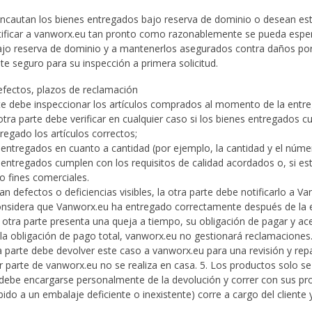
 incautan los bienes entregados bajo reserva de dominio o desean esta
tificar a vanworx.eu tan pronto como razonablemente se pueda esper
jo reserva de dominio y a mantenerlos asegurados contra daños por 
ste seguro para su inspección a primera solicitud.
Defectos, plazos de reclamación
te debe inspeccionar los artículos comprados al momento de la entrega
 otra parte debe verificar en cualquier caso si los bienes entregados 
tregado los artículos correctos;
es entregados en cuanto a cantidad (por ejemplo, la cantidad y el núm
s entregados cumplen con los requisitos de calidad acordados o, si es
o fines comerciales.
tan defectos o deficiencias visibles, la otra parte debe notificarlo a V
onsidera que Vanworx.eu ha entregado correctamente después de la ex
 la otra parte presenta una queja a tiempo, su obligación de pagar y 
la obligación de pago total, vanworx.eu no gestionará reclamaciones
tra parte debe devolver este caso a vanworx.eu para una revisión y re
r parte de vanworx.eu no se realiza en casa. 5. Los productos solo s
 debe encargarse personalmente de la devolución y correr con sus prop
ido a un embalaje deficiente o inexistente) corre a cargo del cliente 