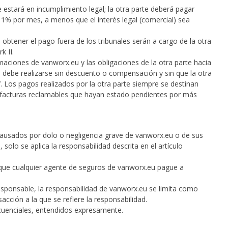
e estará en incumplimiento legal; la otra parte deberá pagar
1% por mes, a menos que el interés legal (comercial) sea
a obtener el pago fuera de los tribunales serán a cargo de la otra
k II.
amaciones de vanworx.eu y las obligaciones de la otra parte hacia
 debe realizarse sin descuento o compensación y sin que la otra
 Los pagos realizados por la otra parte siempre se destinan
s facturas reclamables que hayan estado pendientes por más
causados por dolo o negligencia grave de vanworx.eu o de sus
olo se aplica la responsabilidad descrita en el artículo
 que cualquier agente de seguros de vanworx.eu pague a
responsable, la responsabilidad de vanworx.eu se limita como
acción a la que se refiere la responsabilidad.
cuenciales, entendidos expresamente.