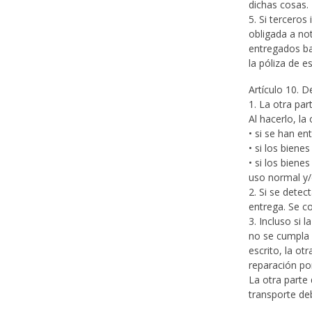
dichas cosas.
5. Si terceros
obligada a no
entregados ba
la póliza de e
Artículo 10. 
1. La otra par
Al hacerlo, la
• si se han en
• si los bien
• si los biene
uso normal y/
2. Si se detec
entrega. Se c
3. Incluso si
no se cumpla 
escrito, la o
reparación po
La otra parte
transporte deb