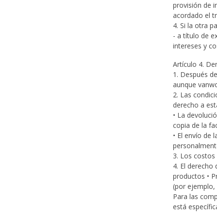
provisión de i
acordado el t
4. Si la otra 
- a título de 
intereses y c
Artículo 4. De
1. Después de 
aunque vanwor
2. Las condic
derecho a est
• La devolució
copia de la fa
• El envío de
personalmente 
3. Los costos
4. El derecho
productos • P
(por ejemplo,
Para las comp
está específi