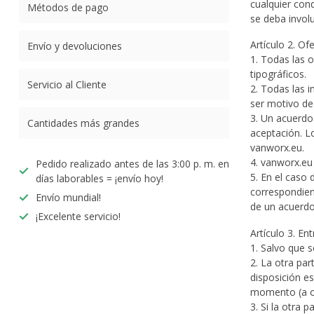
cualquier con
Métodos de pago
se deba involu
Artículo 2. Of
Envío y devoluciones
1. Todas las o
tipográficos.
Servicio al Cliente
2. Todas las 
ser motivo de
3. Un acuerdo
Cantidades más grandes
aceptación. L
vanworx.eu.
4. vanworx.eu
Pedido realizado antes de las 3:00 p. m. en
5. En el caso 
días laborables = ¡envío hoy!
correspondien
Envío mundial!
de un acuerdo
¡Excelente servicio!
Artículo 3. En
1. Salvo que s
2. La otra pa
disposición es
momento (a op
3. Si la otra