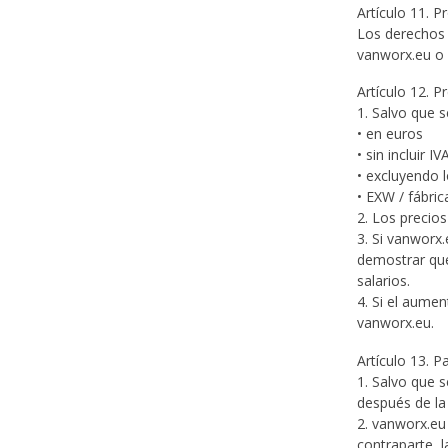
Artículo 11. P
Los derechos 
vanworx.eu o 
Artículo 12. 
1. Salvo que s
• en euros
• sin incluir IV
• excluyendo 
• EXW / fábri
2. Los precio
3. Si vanworx
demostrar que
salarios.
4. Si el aumen
vanworx.eu.
Artículo 13. P
1. Salvo que 
después de la
2. vanworx.eu
contraparte, 