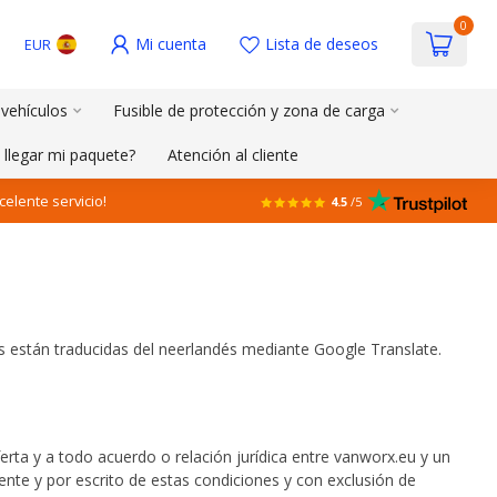
0
Mi cuenta
Lista de deseos
EUR
 vehículos
Fusible de protección y zona de carga
 llegar mi paquete?
Atención al cliente
celente servicio!
4.5
/5
s están traducidas del neerlandés mediante Google Translate.
ferta y a todo acuerdo o relación jurídica entre vanworx.eu y un
nte y por escrito de estas condiciones y con exclusión de