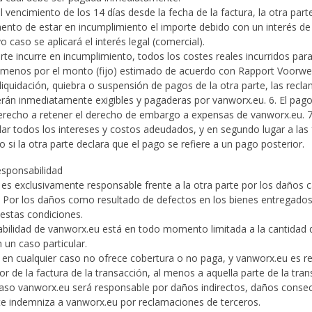
 vencimiento de los 14 días desde la fecha de la factura, la otra part
nto de estar en incumplimiento el importe debido con un interés de 
 caso se aplicará el interés legal (comercial).
parte incurre en incumplimiento, todos los costes reales incurridos par
l menos por el monto (fijo) estimado de acuerdo con Rapport Voorwer
liquidación, quiebra o suspensión de pagos de la otra parte, las recl
rán inmediatamente exigibles y pagaderas por vanworx.eu. 6. El pago
erecho a retener el derecho de embargo a expensas de vanworx.eu. 7.
dar todos los intereses y costos adeudados, y en segundo lugar a la
o si la otra parte declara que el pago se refiere a un pago posterior.
esponsabilidad
 es exclusivamente responsable frente a la otra parte por los daños 
 Por los daños como resultado de defectos en los bienes entregados, s
 estas condiciones.
abilidad de vanworx.eu está en todo momento limitada a la cantidad
 un caso particular.
ro en cualquier caso no ofrece cobertura o no paga, y vanworx.eu es 
r de la factura de la transacción, al menos a aquella parte de la trans
caso vanworx.eu será responsable por daños indirectos, daños conse
rte indemniza a vanworx.eu por reclamaciones de terceros.