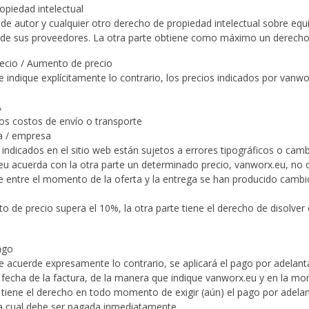
ropiedad intelectual
de autor y cualquier otro derecho de propiedad intelectual sobre e
de sus proveedores. La otra parte obtiene como máximo un derecho
Precio / Aumento de precio
e indique explícitamente lo contrario, los precios indicados por vanwo
A
los costos de envío o transporte
ca / empresa
s indicados en el sitio web están sujetos a errores tipográficos o ca
.eu acuerda con la otra parte un determinado precio, vanworx.eu, no o
 entre el momento de la oferta y la entrega se han producido cambio
to de precio supera el 10%, la otra parte tiene el derecho de disolve
ago
se acuerde expresamente lo contrario, se aplicará el pago por adelan
 fecha de la factura, de la manera que indique vanworx.eu y en la mo
 tiene el derecho en todo momento de exigir (aún) el pago por adelan
la cual debe ser pagada inmediatamente.