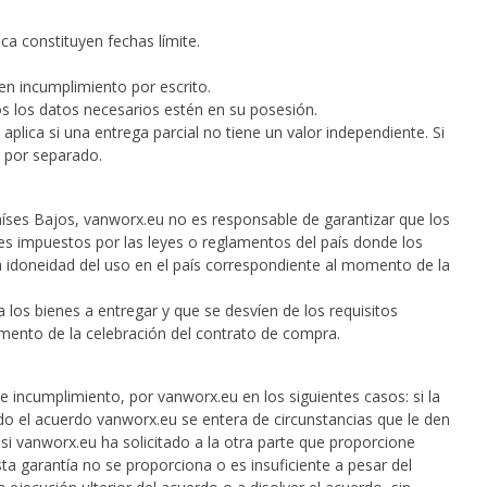
a constituyen fechas límite.
 en incumplimiento por escrito.
s los datos necesarios estén en su posesión.
plica si una entrega parcial no tiene un valor independiente. Si
e por separado.
 Países Bajos, vanworx.eu no es responsable de garantizar que los
es impuestos por las leyes o reglamentos del país donde los
a idoneidad del uso en el país correspondiente al momento de la
 los bienes a entregar y que se desvíen de los requisitos
mento de la celebración del contrato de compra.
e incumplimiento, por vanworx.eu en los siguientes casos: si la
do el acuerdo vanworx.eu se entera de circunstancias que le den
si vanworx.eu ha solicitado a la otra parte que proporcione
ta garantía no se proporciona o es insuficiente a pesar del