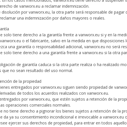
. En los casos mencionados, vanworx.eu tiene derecho a suspender la e
 derecho de vanworx.eu a reclamar indemnización.
e disolución por vanworx.eu, la otra parte será responsable de pagar 
reclamar una indemnización por daños mayores o reales.
rantía
te solo tiene derecho a la garantía frente a vanworx.eu si y en la me
vanworx.eu o el fabricante, salvo en la medida en que disposiciones 
ezca una garantía o responsabilidad adicional, vanworx.eu no será re
te solo tiene derecho a una garantía frente a vanworx.eu si la otra p
bligación de garantía caduca si la otra parte realiza o ha realizado 
 que no sean resultado del uso normal.
tención de la propiedad
bienes entregados por vanworx.eu siguen siendo propiedad de vanworx
derivadas de todos los acuerdos realizados con vanworx.eu.
 entregados por vanworx.eu, que estén sujetos a retención de la prop
las operaciones comerciales normales.
te no tiene derecho a pignorar los bienes sujetos a retención de la p
rte da ya su consentimiento incondicional e irrevocable a vanworx.eu 
see ejercer sus derechos de propiedad, para entrar en todos aquellos