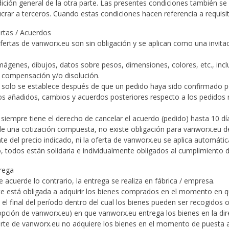
dición general de la otra parte. Las presentes condiciones también s
crar a terceros. Cuando estas condiciones hacen referencia a requisit
ertas / Acuerdos
fertas de vanworx.eu son sin obligación y se aplican como una invitac
imágenes, dibujos, datos sobre pesos, dimensiones, colores, etc., inc
 compensación y/o disolución.
 solo se establece después de que un pedido haya sido confirmado 
os añadidos, cambios y acuerdos posteriores respecto a los pedidos r
 siempre tiene el derecho de cancelar el acuerdo (pedido) hasta 10 dí
de una cotización compuesta, no existe obligación para vanworx.eu de 
te del precio indicado, ni la oferta de vanworx.eu se aplica automáti
, todos están solidaria e individualmente obligados al cumplimiento d
trega
e acuerde lo contrario, la entrega se realiza en fábrica / empresa.
rte está obligada a adquirir los bienes comprados en el momento en 
 el final del período dentro del cual los bienes pueden ser recogidos 
ción de vanworx.eu) en que vanworx.eu entrega los bienes en la dir
 parte de vanworx.eu no adquiere los bienes en el momento de puesta a