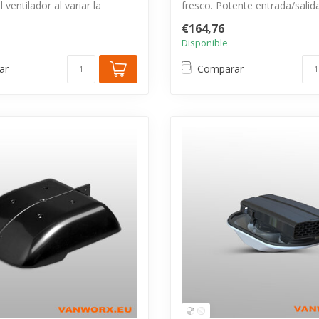
 ventilador al variar la
fresco. Potente entrada/salid
(850m³/h)....
€164,76
Disponible
ar
Comparar