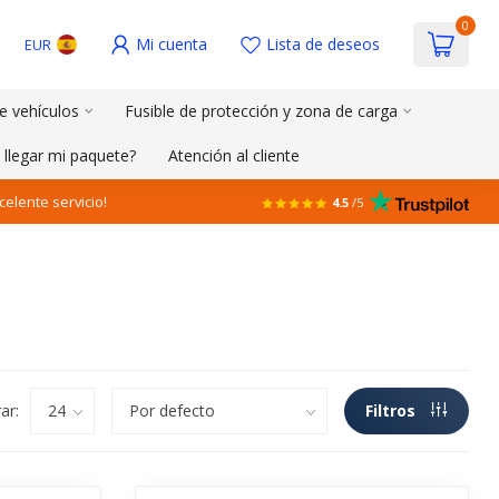
0
Mi cuenta
Lista de deseos
EUR
e vehículos
Fusible de protección y zona de carga
 llegar mi paquete?
Atención al cliente
celente servicio!
4.5
/5
ar:
Filtros