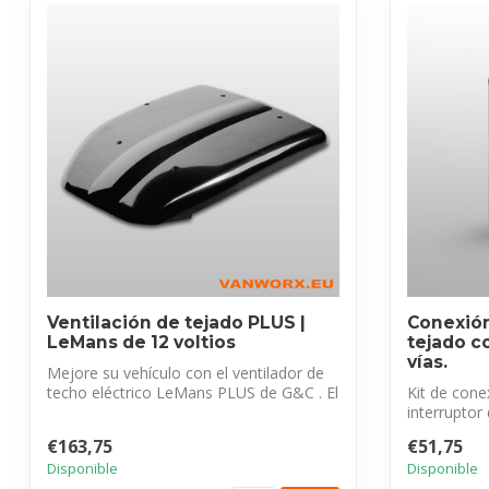
Ventilación de tejado PLUS |
Conexión
LeMans de 12 voltios
tejado c
vías.
Mejore su vehículo con el ventilador de
techo eléctrico LeMans PLUS de G&C . El
Kit de con
...
interruptor
de cable,...
€163,75
€51,75
Disponible
Disponible