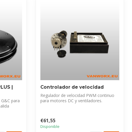
PLUS |
Controlador de velocidad
Regulador de velocidad PWM continuo
V G&C para
para motores DC y ventiladores.
alida
Controla la ...
€61,55
Disponible