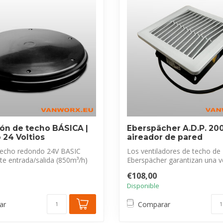
ión de techo BÁSICA |
Eberspächer A.D.P. 20
24 Voltios
aireador de pared
 techo redondo 24V BASIC
Los ventiladores de techo de
e entrada/salida (850m³/h)
Eberspächer garantizan una v
óptima del i...
€108,00
Disponible
ar
Comparar