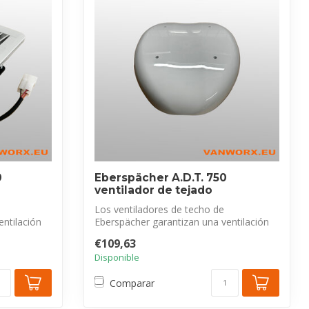
0
Eberspächer A.D.T. 750
ventilador de tejado
Los ventiladores de techo de
entilación
Eberspächer garantizan una ventilación
óptima del i...
€109,63
Disponible
Comparar