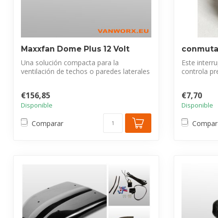
Maxxfan Dome Plus 12 Volt
conmutad
Una solución compacta para la
Este interr
ventilación de techos o paredes laterales
controla pr
y la ges...
€156,85
€7,70
Disponible
Disponible
Comparar
Compar