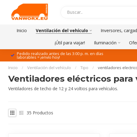
Inicio
Ventilación del vehículo
Inversores, cargad
¡Útil para viajar!
Iluminación
Ofe
Pedido realizado antes de las 3:00 p. m. en días
laborables = ¡envío hoy!
Inicio
/
Ventilación del vehículo
/
Tipo
/
ventiladores electric
Ventiladores eléctricos para 
Ventiladores de techo de 12 y 24 voltios para vehículos.
35
Productos