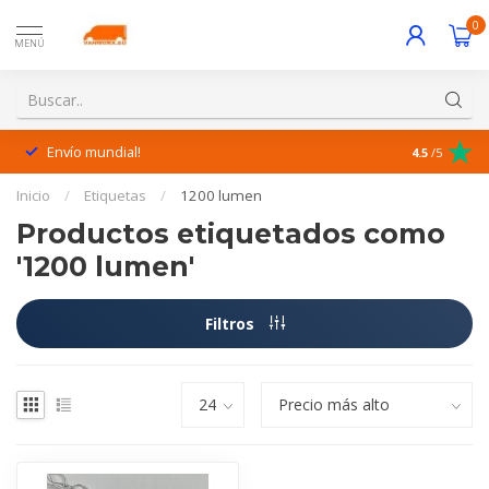
0
MENÚ
Envío mundial!
¡Excelente 
4.5
/5
Inicio
/
Etiquetas
/
1200 lumen
Productos etiquetados como
'1200 lumen'
Filtros