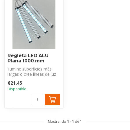
Regleta LED ALU
Plana 1000 mm
Ilumine superficies más
largas o cree líneas de luz
continuas con esta tira LED
€21,45
...
Disponible
Mostrando
1
-
1
de 1