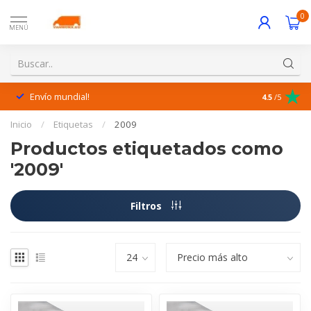
0
MENÚ
Envío mundial!
¡Excelente 
4.5
/5
Inicio
/
Etiquetas
/
2009
Productos etiquetados como
'2009'
Filtros