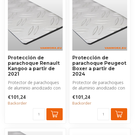
Protección de
Protección de
parachoque Renault
parachoque Peugeot
Kangoo a partir de
Boxer a partir de
2021
2024
Protector de parachoques
Protector de parachoques
de aluminio anodizado con
de aluminio anodizado con
perfil estriado, exclusivo
perfil estriado, exclusivo
€101,24
€101,24
pa...
pa...
Backorder
Backorder