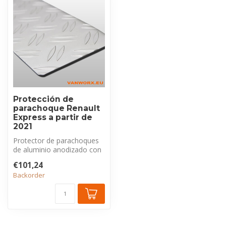
Protección de
parachoque Renault
Express a partir de
2021
Protector de parachoques
de aluminio anodizado con
perfil estriado, exclusivo
€101,24
pa...
Backorder