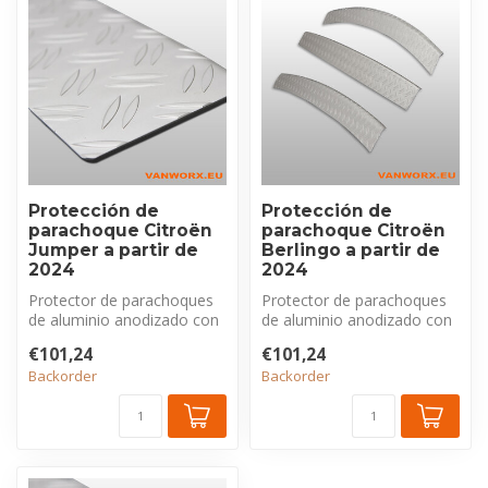
Protección de
Protección de
parachoque Citroën
parachoque Citroën
Jumper a partir de
Berlingo a partir de
2024
2024
Protector de parachoques
Protector de parachoques
de aluminio anodizado con
de aluminio anodizado con
perfil estriado, exclusivo
perfil estriado, exclusivo
€101,24
€101,24
pa...
pa...
Backorder
Backorder