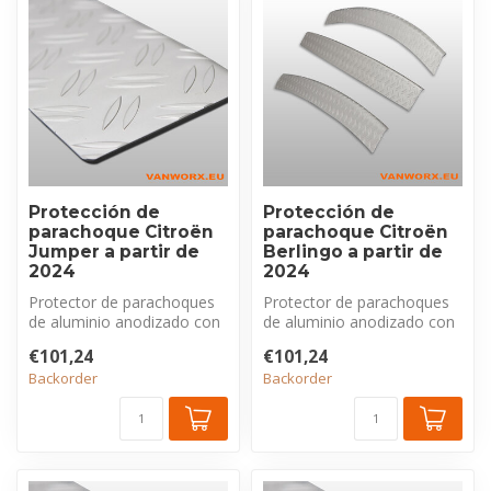
Protección de
Protección de
parachoque Citroën
parachoque Citroën
Jumper a partir de
Berlingo a partir de
2024
2024
Protector de parachoques
Protector de parachoques
de aluminio anodizado con
de aluminio anodizado con
perfil estriado, exclusivo
perfil estriado, exclusivo
€101,24
€101,24
pa...
pa...
Backorder
Backorder