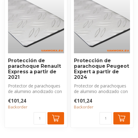
Protección de
Protección de
parachoque Renault
parachoque Peugeot
Express a partir de
Expert a partir de
2021
2024
Protector de parachoques
Protector de parachoques
de aluminio anodizado con
de aluminio anodizado con
perfil estriado, exclusivo
perfil estriado, exclusivo
€101,24
€101,24
pa...
pa...
Backorder
Backorder