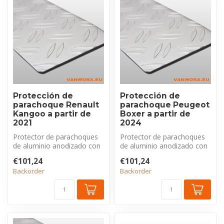
Protección de
Protección de
parachoque Renault
parachoque Peugeot
Kangoo a partir de
Boxer a partir de
2021
2024
Protector de parachoques
Protector de parachoques
de aluminio anodizado con
de aluminio anodizado con
perfil estriado, exclusivo
perfil estriado, exclusivo
€101,24
€101,24
pa...
pa...
Backorder
Backorder