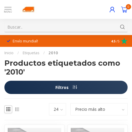
0
MENÚ
Envío mundial!
¡Excelente 
4.5
/5
Inicio
/
Etiquetas
/
2010
Productos etiquetados como
'2010'
Filtros