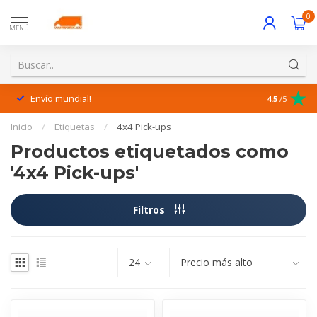
0
MENÚ
Envío mundial!
¡Excelente 
4.5
/5
Inicio
/
Etiquetas
/
4x4 Pick-ups
Productos etiquetados como
'4x4 Pick-ups'
Filtros