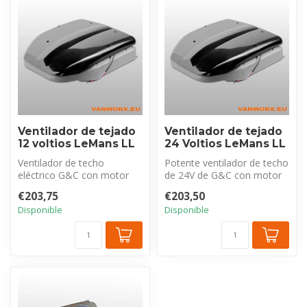
Ventilador de tejado
Ventilador de tejado
12 voltios LeMans LL
24 Voltios LeMans LL
Ventilador de techo
Potente ventilador de techo
eléctrico G&C con motor
de 24V de G&C con motor
sin escobillas, silencioso y
sin escobillas silencioso y ...
€203,75
€203,50
eficien...
Disponible
Disponible