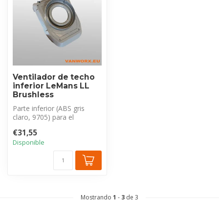
Ventilador de techo
inferior LeMans LL
Brushless
Parte inferior (ABS gris
claro, 9705) para el
ventilador de techo
€31,55
eléctrico G&C ...
Disponible
Mostrando
1
-
3
de 3