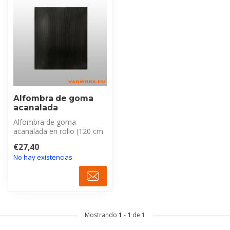
Alfombra de goma
acanalada
Alfombra de goma
acanalada en rollo (120 cm
ancho, 3 mm grosor). Ideal
€27,40
para remo...
No hay existencias
Mostrando
1
-
1
de 1