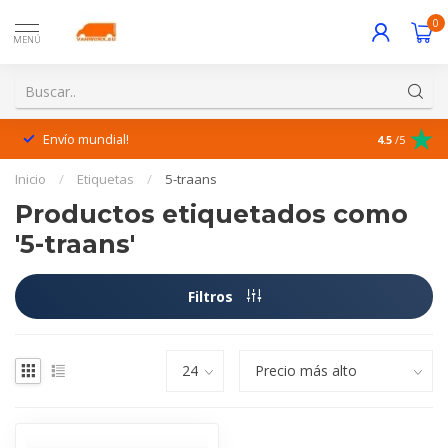
0
MENÚ
Envío mundial!
¡Excelente 
4.5
/5
Inicio
/
Etiquetas
/
5-traans
Productos etiquetados como
'5-traans'
Filtros