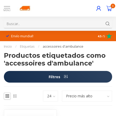
0
MENÚ
Envío mundial!
¡Excelente 
4.5
/5
Inicio
/
Etiquetas
/
accessoires d'ambulance
Productos etiquetados como
'accessoires d'ambulance'
Filtros