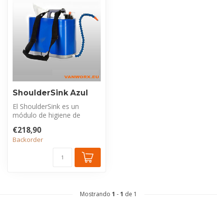
ShoulderSink Azul
El ShoulderSink es un
módulo de higiene de
manos completo y portátil
€218,90
con 5 litro...
Backorder
Mostrando
1
-
1
de 1