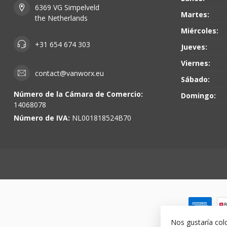
6369 VG Simpelveld
Martes:
the Netherlands
Miércoles:
+31 654 674 303
Jueves:
Viernes:
contact@vanworx.eu
Sábado:
Número de la Cámara de Comercio:
Domingo:
14068078
Número de IVA:
NL001818524B70
Nos gustaría col