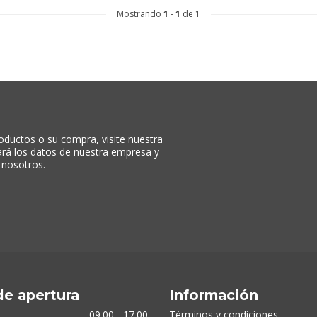
Mostrando
1
-
1
de 1
oductos o su compra, visite nuestra
rará los datos de nuestra empresa y
 nosotros.
de apertura
Información
09.00 - 17.00
Términos y condiciones