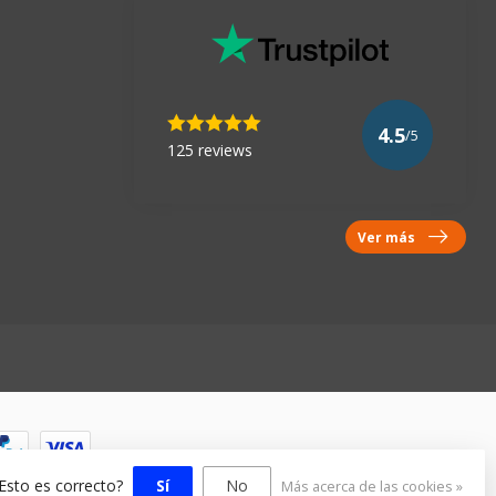
4.5
/5
125 reviews
Ver más
¿Esto es correcto?
Sí
No
Más acerca de las cookies »