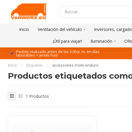
Inicio
Ventilación del vehículo
Inversores, cargado
¡Útil para viajar!
Iluminación
Ofe
Pedido realizado antes de las 3:00 p. m. en días
laborables = ¡envío hoy!
Inicio
/
Etiquetas
/
accessoires moto enduro
Productos etiquetados como
1
Productos