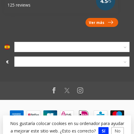
4.5
/5
125 reviews
Ver más
€
Nos gustaría colocar cookies en su ordenador para ayudar
a mejorar este sitio web. ¿Esto es correcto?
Sí
No