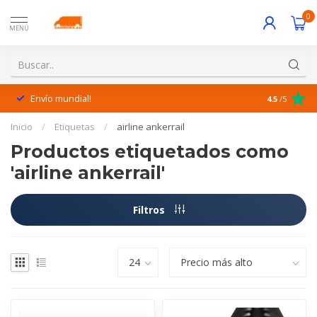
0
MENÚ
Envío mundial!
¡Excelente 
4.5
/5
Inicio
/
Etiquetas
/
airline ankerrail
Productos etiquetados como
'airline ankerrail'
Filtros