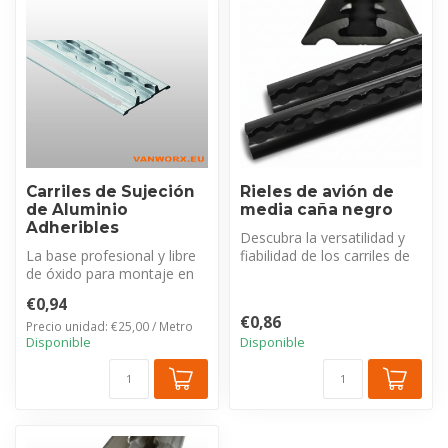
Carriles de Sujeción
Rieles de avión de
de Aluminio
media caña negro
Adheribles
Descubra la versatilidad y
La base profesional y libre
fiabilidad de los carriles de
de óxido para montaje en
encuadernación semicirc...
pared y suelo. Apto para
€0,94
ca...
€0,86
Precio unidad: €25,00 / Metro
Disponible
Disponible