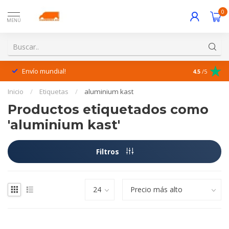
0
MENÚ
Envío mundial!
¡Excelente 
4.5
/5
Inicio
/
Etiquetas
/
aluminium kast
Productos etiquetados como
'aluminium kast'
Filtros