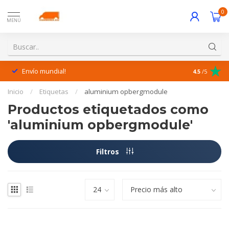
0
MENÚ
Envío mundial!
¡Excelente 
4.5
/5
Inicio
/
Etiquetas
/
aluminium opbergmodule
Productos etiquetados como
'aluminium opbergmodule'
Filtros