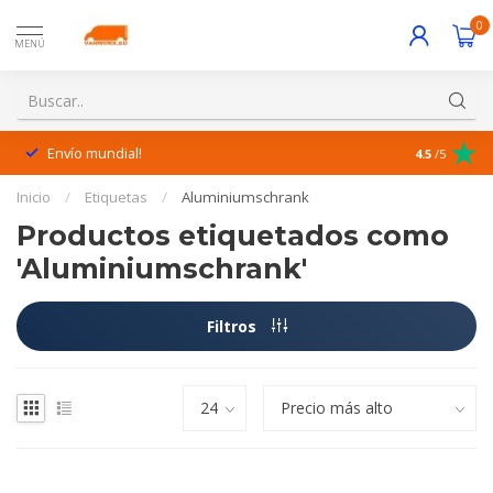
0
MENÚ
Envío mundial!
¡Excelente 
4.5
/5
Inicio
/
Etiquetas
/
Aluminiumschrank
Productos etiquetados como
'Aluminiumschrank'
Filtros