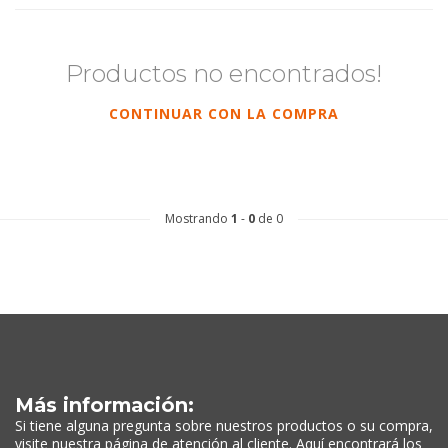
Productos no encontrados!
CONTINUAR CON LA COMPRA
Mostrando
1
-
0
de 0
Más información:
Si tiene alguna pregunta sobre nuestros productos o su compra,
visite nuestra página de atención al cliente. Aquí encontrará los