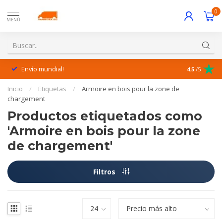
0
MENÚ
Envío mundial!
¡Excelente 
4.5
/5
Inicio
/
Etiquetas
/
Armoire en bois pour la zone de
chargement
Productos etiquetados como
'Armoire en bois pour la zone
de chargement'
Filtros