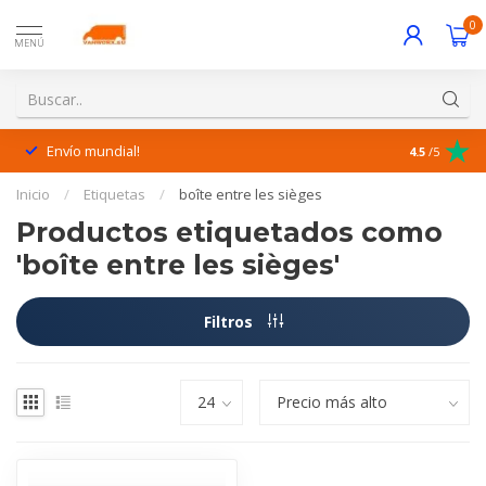
0
MENÚ
Envío mundial!
¡Excelente 
4.5
/5
Inicio
/
Etiquetas
/
boîte entre les sièges
Productos etiquetados como
'boîte entre les sièges'
Filtros