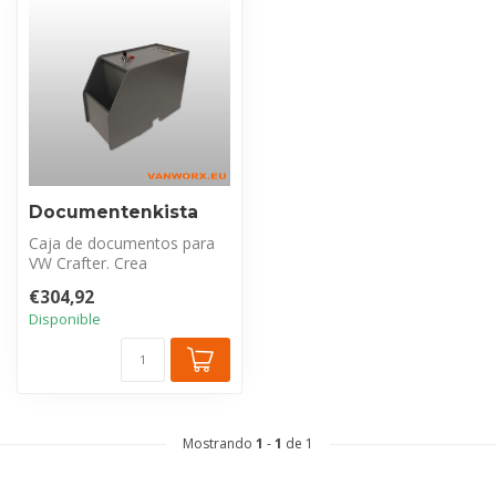
Documentenkista
Caja de documentos para
VW Crafter. Crea
almacenamiento extra
€304,92
organizado entre l...
Disponible
Mostrando
1
-
1
de 1