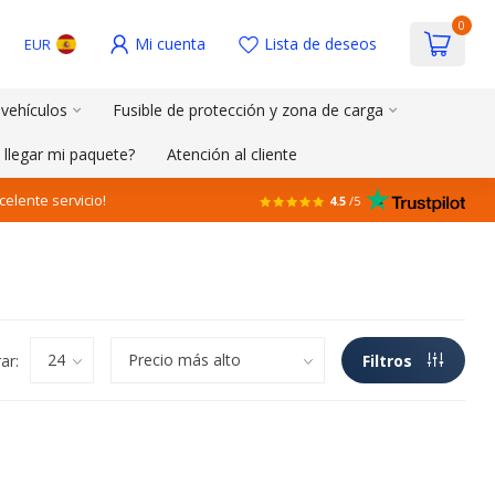
0
Mi cuenta
Lista de deseos
EUR
 vehículos
Fusible de protección y zona de carga
 llegar mi paquete?
Atención al cliente
celente servicio!
4.5
/5
ar:
Filtros