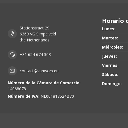
Horario 
Stationstraat 29
Lunes:
6369 VG Simpelveld
Martes:
the Netherlands
Miércoles:
+31 654 674 303
Jueves:
Viernes:
contact@vanworx.eu
Sábado:
Número de la Cámara de Comercio:
Domingo:
14068078
Número de IVA:
NL001818524B70