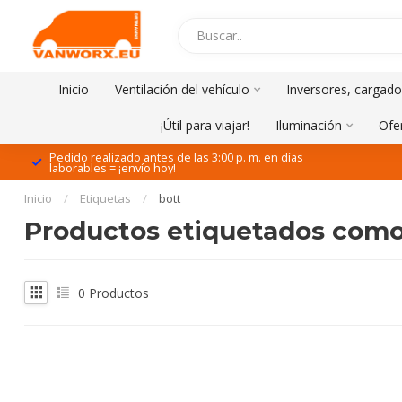
Inicio
Ventilación del vehículo
Inversores, cargado
¡Útil para viajar!
Iluminación
Ofe
Pedido realizado antes de las 3:00 p. m. en días
laborables = ¡envío hoy!
Inicio
/
Etiquetas
/
bott
Productos etiquetados como 
0
Productos