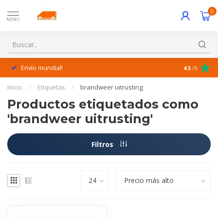
0
MENÚ
Envío mundial!
¡Excelente 
4.5
/5
Inicio
/
Etiquetas
/
brandweer uitrusting
Productos etiquetados como
'brandweer uitrusting'
Filtros