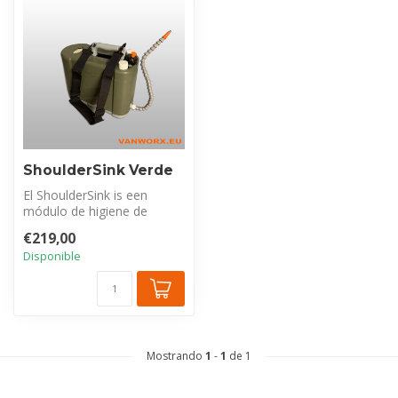
ShoulderSink Verde
El ShoulderSink is een
módulo de higiene de
manos completo y portátil
€219,00
con 5 litr...
Disponible
Mostrando
1
-
1
de 1