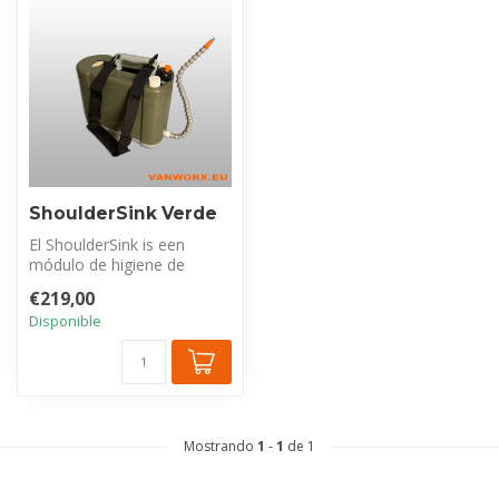
ShoulderSink Verde
El ShoulderSink is een
módulo de higiene de
manos completo y portátil
€219,00
con 5 litr...
Disponible
Mostrando
1
-
1
de 1