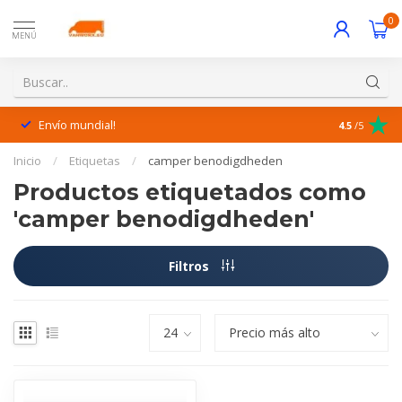
0
MENÚ
Envío mundial!
¡Excelente 
4.5
/5
Inicio
/
Etiquetas
/
camper benodigdheden
Productos etiquetados como
'camper benodigdheden'
Filtros