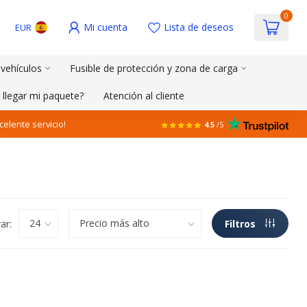
0
Mi cuenta
Lista de deseos
EUR
 vehículos
Fusible de protección y zona de carga
 llegar mi paquete?
Atención al cliente
celente servicio!
4.5
/5
ar:
Filtros