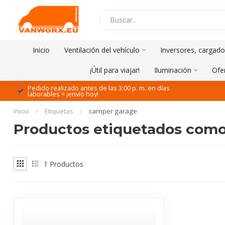
Inicio
Ventilación del vehículo
Inversores, cargado
¡Útil para viajar!
Iluminación
Ofe
Pedido realizado antes de las 3:00 p. m. en días
laborables = ¡envío hoy!
Inicio
/
Etiquetas
/
camper garage
Productos etiquetados como
1
Productos