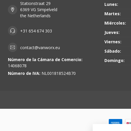
Stationstraat 29
Lunes:
6369 VG Simpelveld
Martes:
the Netherlands
Miércoles:
+31 654 674 303
Jueves:
Viernes:
contact@vanworx.eu
Sábado:
Número de la Cámara de Comercio:
Domingo:
14068078
Número de IVA:
NL001818524B70