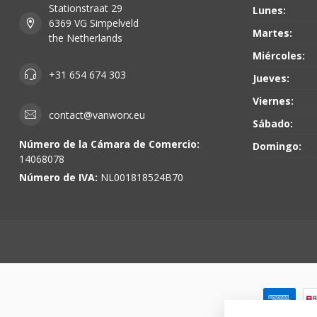
Stationstraat 29
Lunes:
6369 VG Simpelveld
Martes:
the Netherlands
Miércoles:
+31 654 674 303
Jueves:
Viernes:
contact@vanworx.eu
Sábado:
Número de la Cámara de Comercio:
Domingo:
14068078
Número de IVA:
NL001818524B70