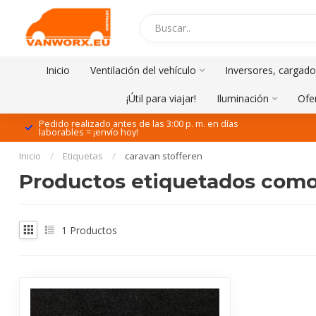
Inicio
Ventilación del vehículo
Inversores, cargado
¡Útil para viajar!
Iluminación
Ofe
Pedido realizado antes de las 3:00 p. m. en días
laborables = ¡envío hoy!
Inicio
/
Etiquetas
/
caravan stofferen
Productos etiquetados como 
1
Productos