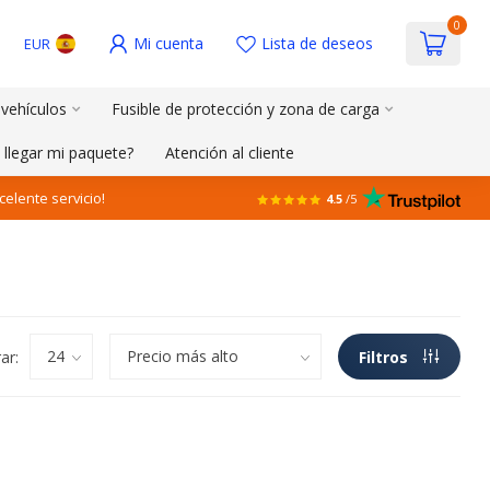
0
Mi cuenta
Lista de deseos
EUR
 vehículos
Fusible de protección y zona de carga
 llegar mi paquete?
Atención al cliente
celente servicio!
4.5
/5
ar:
Filtros