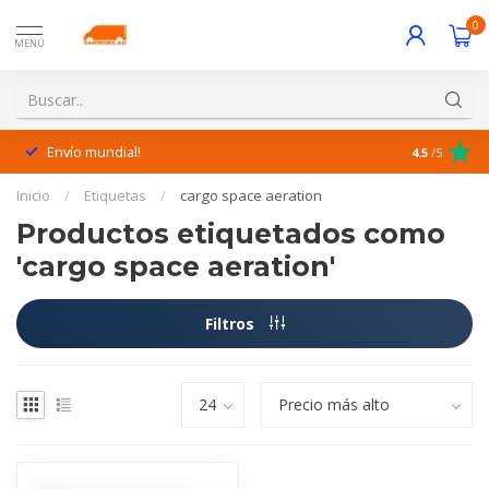
0
MENÚ
Envío mundial!
¡Excelente 
4.5
/5
Inicio
/
Etiquetas
/
cargo space aeration
Productos etiquetados como
'cargo space aeration'
Filtros