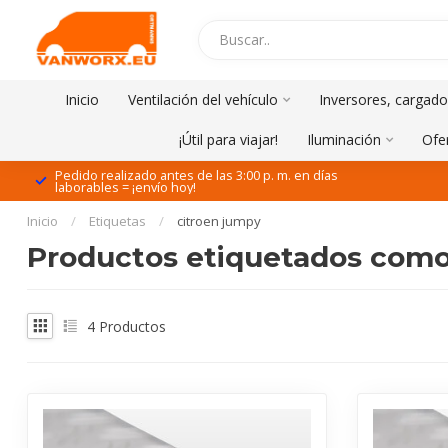
Inicio
Ventilación del vehículo
Inversores, cargado
¡Útil para viajar!
Iluminación
Ofe
Pedido realizado antes de las 3:00 p. m. en días
laborables = ¡envío hoy!
Inicio
/
Etiquetas
/
citroen jumpy
Productos etiquetados como 
4
Productos