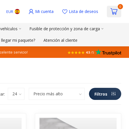
0
Mi cuenta
Lista de deseos
EUR
 vehículos
Fusible de protección y zona de carga
 llegar mi paquete?
Atención al cliente
celente servicio!
4.5
/5
ar:
Filtros