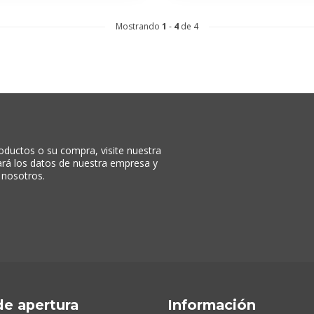
Mostrando
1
-
4
de 4
oductos o su compra, visite nuestra
rará los datos de nuestra empresa y
 nosotros.
de apertura
Información