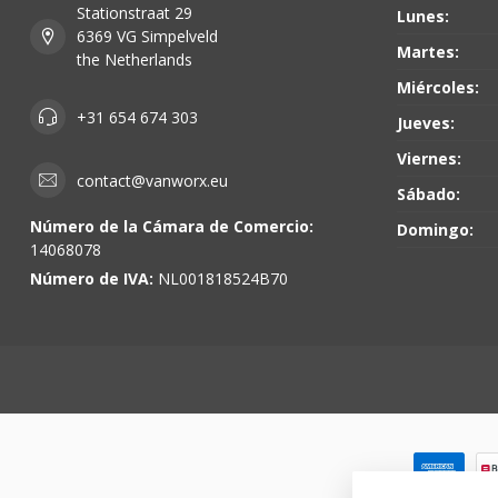
Stationstraat 29
Lunes:
6369 VG Simpelveld
Martes:
the Netherlands
Miércoles:
+31 654 674 303
Jueves:
Viernes:
contact@vanworx.eu
Sábado:
Número de la Cámara de Comercio:
Domingo:
14068078
Número de IVA:
NL001818524B70