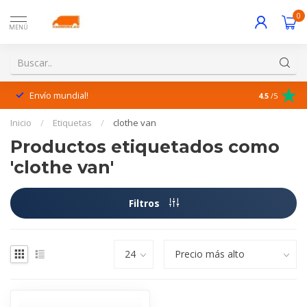
0
MENÚ
Envío mundial!
¡Excelente 
4.5
/5
Inicio
/
Etiquetas
/
clothe van
Productos etiquetados como
'clothe van'
Filtros