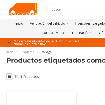
Inicio
Ventilación del vehículo
Inversores, cargado
¡Útil para viajar!
Iluminación
Ofe
Pedido realizado antes de las 3:00 p. m. en días
laborables = ¡envío hoy!
Inicio
/
Etiquetas
/
collage
Productos etiquetados como 
1
Productos