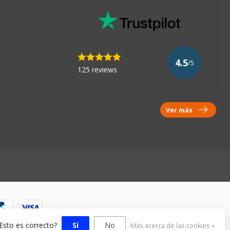
4.5
/5
125 reviews
Ver más
¿Esto es correcto?
Sí
No
Más acerca de las cookies »