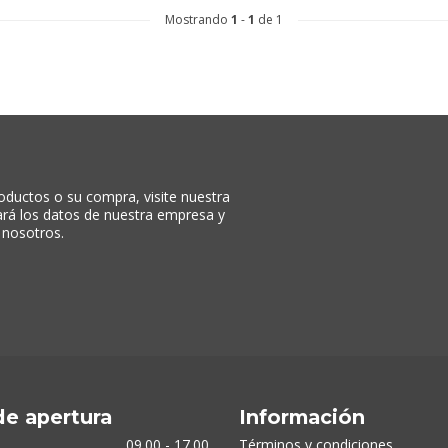
Mostrando
1
-
1
de 1
oductos o su compra, visite nuestra
rará los datos de nuestra empresa y
 nosotros.
de apertura
Información
09.00 - 17.00
Términos y condiciones