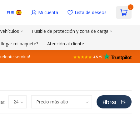
0
Mi cuenta
Lista de deseos
EUR
 vehículos
Fusible de protección y zona de carga
 llegar mi paquete?
Atención al cliente
celente servicio!
4.5
/5
ar:
Filtros