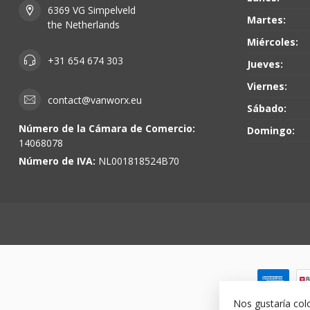
6369 VG Simpelveld
Martes:
the Netherlands
Miércoles:
+31 654 674 303
Jueves:
Viernes:
contact@vanworx.eu
Sábado:
Número de la Cámara de Comercio:
Domingo:
14068078
Número de IVA:
NL001818524B70
Nos gustaría col