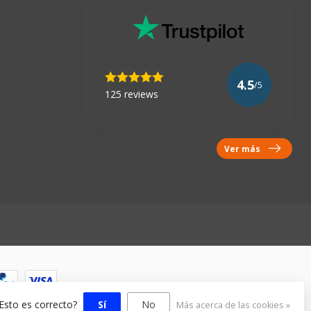
4.5
/5
125 reviews
Ver más
¿Esto es correcto?
Sí
No
Más acerca de las cookies »