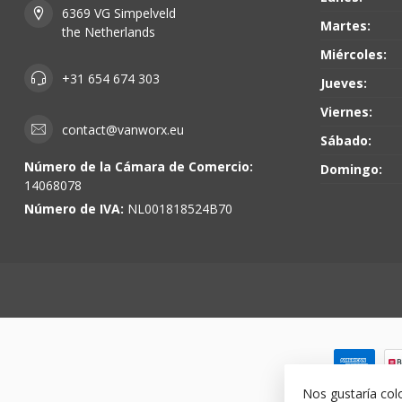
6369 VG Simpelveld
Martes:
the Netherlands
Miércoles:
+31 654 674 303
Jueves:
Viernes:
contact@vanworx.eu
Sábado:
Número de la Cámara de Comercio:
Domingo:
14068078
Número de IVA:
NL001818524B70
Nos gustaría col