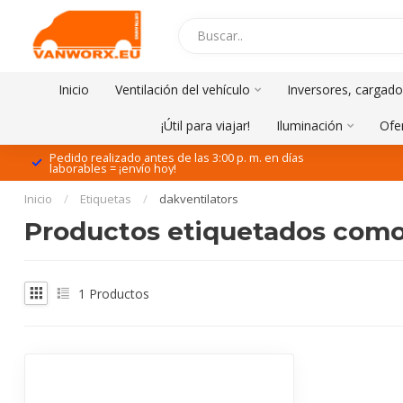
Inicio
Ventilación del vehículo
Inversores, cargado
¡Útil para viajar!
Iluminación
Ofe
Pedido realizado antes de las 3:00 p. m. en días
laborables = ¡envío hoy!
Inicio
/
Etiquetas
/
dakventilators
Productos etiquetados como 
1
Productos