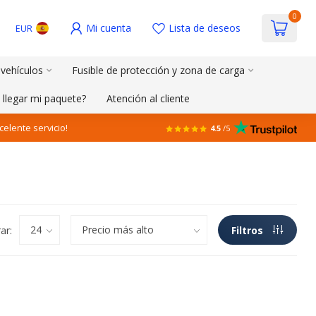
0
Mi cuenta
Lista de deseos
EUR
 vehículos
Fusible de protección y zona de carga
 llegar mi paquete?
Atención al cliente
celente servicio!
4.5
/5
ar:
Filtros