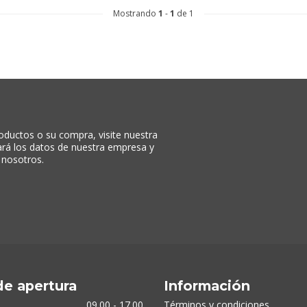
Mostrando
1
-
1
de 1
oductos o su compra, visite nuestra
rará los datos de nuestra empresa y
 nosotros.
de apertura
Información
09.00 - 17.00
Términos y condiciones