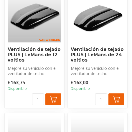
Ventilación de tejado
Ventilación de tejado
PLUS | LeMans de 12
PLUS | LeMans de 24
voltios
voltios
Mejore su vehículo con el
Mejore su vehículo con el
ventilador de techo
ventilador de techo
eléctrico LeMans PLUS de
eléctrico LeMans PLUS de
€163,75
€163,00
G&C . El ...
G&C . El ...
Disponible
Disponible