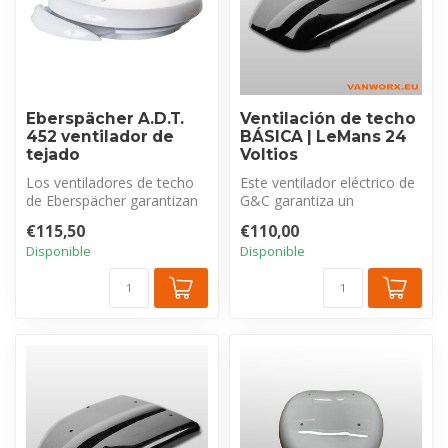
Eberspächer A.D.T.
Ventilación de techo
452 ventilador de
BÁSICA | LeMans 24
tejado
Voltios
Los ventiladores de techo
Este ventilador eléctrico de
de Eberspächer garantizan
G&C garantiza un
una ventilación óptima del
suministro y una ventilación
€115,50
€110,00
i...
adecu...
Disponible
Disponible