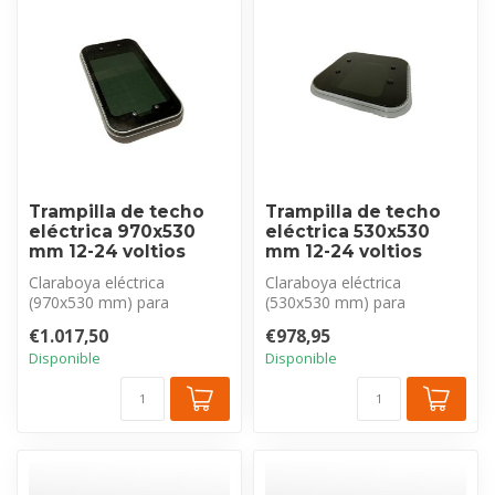
Trampilla de techo
Trampilla de techo
eléctrica 970x530
eléctrica 530x530
mm 12-24 voltios
mm 12-24 voltios
Claraboya eléctrica
Claraboya eléctrica
(970x530 mm) para
(530x530 mm) para
autocaravanas/caravanas.
autocaravanas/caravanas.
€1.017,50
€978,95
Cúpula tintada pa...
Cúpula tintada pa...
Disponible
Disponible