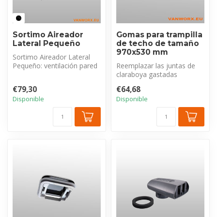
Sortimo Aireador
Gomas para trampilla
Lateral Pequeño
de techo de tamaño
970x530 mm
Sortimo Aireador Lateral
Pequeño: ventilación pared
Reemplazar las juntas de
compacta, duradera (solo
claraboya gastadas
48m...
(970x530 mm) es clave
€79,30
€64,68
contra fugas y...
Disponible
Disponible