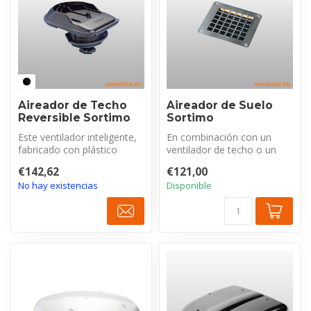
Aireador de Techo
Aireador de Suelo
Reversible Sortimo
Sortimo
Este ventilador inteligente,
En combinación con un
fabricado con plástico
ventilador de techo o un
duradero resistente a los
aireador lateral, este
€142,62
€121,00
ra...
aireador d...
No hay existencias
Disponible