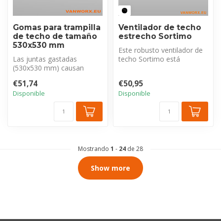
Gomas para trampilla
Ventilador de techo
de techo de tamaño
estrecho Sortimo
530x530 mm
Este robusto ventilador de
Las juntas gastadas
techo Sortimo está
(530x530 mm) causan
fabricado con plástico de
fugas. Este kit completo de
alta cal...
€51,74
€50,95
juntas de al...
Disponible
Disponible
Mostrando
1
-
24
de 28
Show more