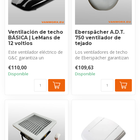
Ventilación de techo
Eberspächer A.D.T.
BÁSICA | LeMans de
750 ventilador de
12 voltios
tejado
Este ventilador eléctrico de
Los ventiladores de techo
G&C garantiza un
de Eberspächer garantizan
suministro y una ventilación
una ventilación óptima del
€110,00
€109,63
adecu...
i...
Disponible
Disponible