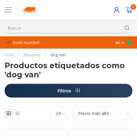
0
MENÚ
Envío mundial!
¡Excelente 
4.5
/5
Inicio
/
Etiquetas
/
dog van
Productos etiquetados como
'dog van'
Filtros