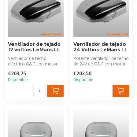
Ventilador de tejado
Ventilador de tejado
12 voltios LeMans LL
24 Voltios LeMans LL
Ventilador de techo
Potente ventilador de techo
eléctrico G&C con motor
de 24V de G&C con motor
sin escobillas, silencioso y
sin escobillas silencioso y ...
€203,75
€203,50
eficien...
Disponible
Disponible