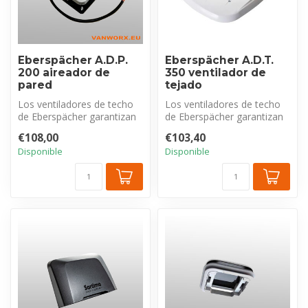
Eberspächer A.D.P.
Eberspächer A.D.T.
200 aireador de
350 ventilador de
pared
tejado
Los ventiladores de techo
Los ventiladores de techo
de Eberspächer garantizan
de Eberspächer garantizan
una ventilación óptima del
una ventilación óptima del
€108,00
€103,40
i...
i...
Disponible
Disponible