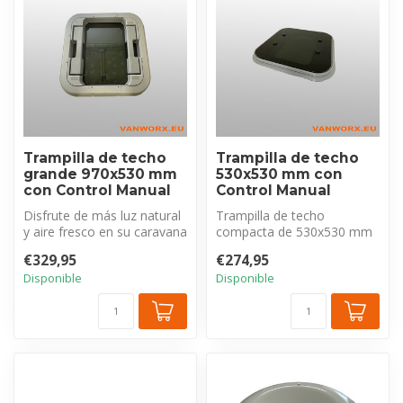
Trampilla de techo
Trampilla de techo
grande 970x530 mm
530x530 mm con
con Control Manual
Control Manual
Disfrute de más luz natural
Trampilla de techo
y aire fresco en su caravana
compacta de 530x530 mm
o autocaravana con esta...
con control manual para
€329,95
€274,95
caravana y aut...
Disponible
Disponible