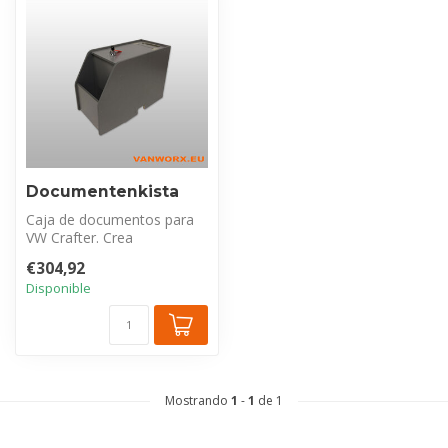
Documentenkista
Caja de documentos para
VW Crafter. Crea
almacenamiento extra
€304,92
organizado entre l...
Disponible
Mostrando
1
-
1
de 1