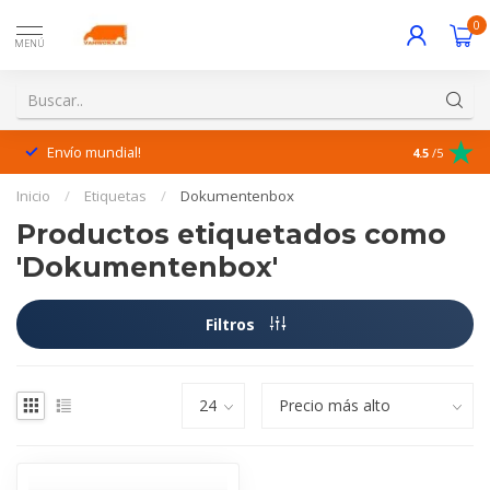
0
MENÚ
Envío mundial!
¡Excelente 
4.5
/5
Inicio
/
Etiquetas
/
Dokumentenbox
Productos etiquetados como
'Dokumentenbox'
Filtros