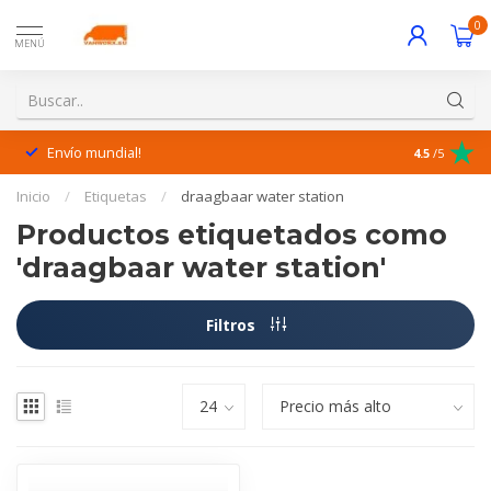
0
MENÚ
Envío mundial!
¡Excelente 
4.5
/5
Inicio
/
Etiquetas
/
draagbaar water station
Productos etiquetados como
'draagbaar water station'
Filtros