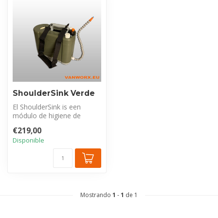
ShoulderSink Verde
El ShoulderSink is een
módulo de higiene de
manos completo y portátil
€219,00
con 5 litr...
Disponible
Mostrando
1
-
1
de 1