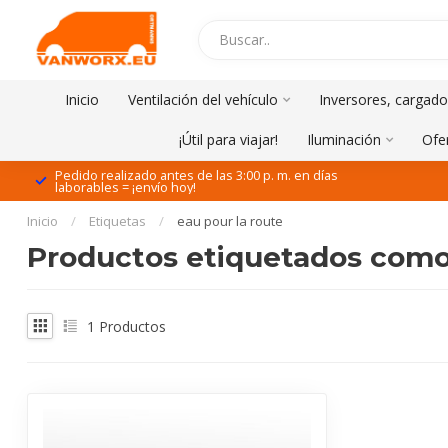
Inicio
Ventilación del vehículo
Inversores, cargado
¡Útil para viajar!
Iluminación
Ofe
Pedido realizado antes de las 3:00 p. m. en días
laborables = ¡envío hoy!
Inicio
/
Etiquetas
/
eau pour la route
Productos etiquetados como 
1
Productos