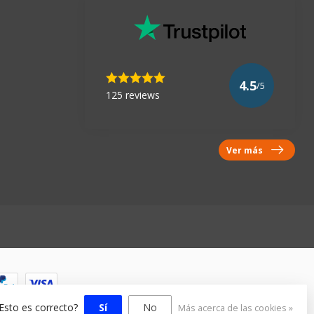
4.5
/5
125 reviews
Ver más
¿Esto es correcto?
Sí
No
Más acerca de las cookies »