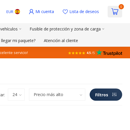
0
Mi cuenta
Lista de deseos
EUR
 vehículos
Fusible de protección y zona de carga
 llegar mi paquete?
Atención al cliente
celente servicio!
4.5
/5
ar:
Filtros