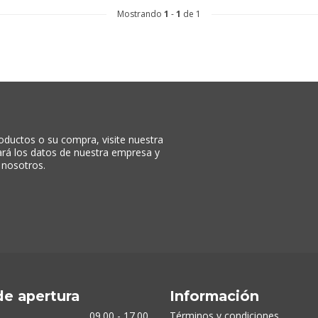
Mostrando
1
-
1
de 1
oductos o su compra, visite nuestra
rará los datos de nuestra empresa y
 nosotros.
de apertura
Información
09.00 - 17.00
Términos y condiciones