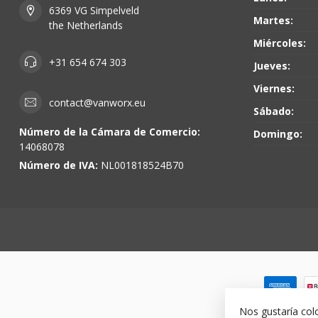
6369 VG Simpelveld
Martes:
the Netherlands
Miércoles:
+31 654 674 303
Jueves:
Viernes:
contact@vanworx.eu
Sábado:
Número de la Cámara de Comercio:
Domingo:
14068078
Número de IVA:
NL001818524B70
Nos gustaría col