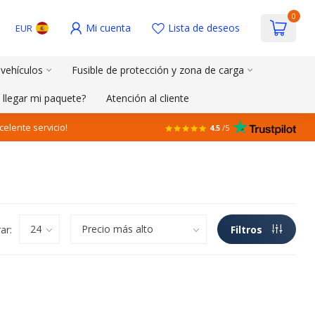
0
Mi cuenta
Lista de deseos
EUR
 vehículos
Fusible de protección y zona de carga
 llegar mi paquete?
Atención al cliente
celente servicio!
4.5
/5
ar:
Filtros