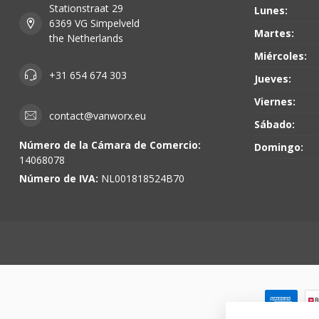
Stationstraat 29
Lunes:
6369 VG Simpelveld
Martes:
the Netherlands
Miércoles:
+31 654 674 303
Jueves:
Viernes:
contact@vanworx.eu
Sábado:
Número de la Cámara de Comercio:
Domingo:
14068078
Número de IVA:
NL001818524B70