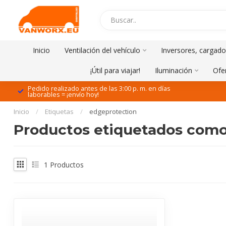
Inicio
Ventilación del vehículo
Inversores, cargado
¡Útil para viajar!
Iluminación
Ofe
Pedido realizado antes de las 3:00 p. m. en días
laborables = ¡envío hoy!
Inicio
/
Etiquetas
/
edgeprotection
Productos etiquetados como
1
Productos