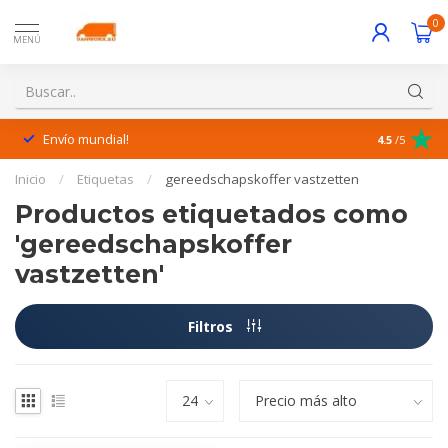
0
MENÚ
Envío mundial!
¡Excelente 
4.5
/5
Inicio
/
Etiquetas
/
gereedschapskoffer vastzetten
Productos etiquetados como
'gereedschapskoffer
vastzetten'
Filtros