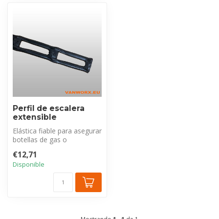
Perfil de escalera
extensible
Elástica fiable para asegurar
botellas de gas o
materiales sueltos. Su
€12,71
elasticid...
Disponible