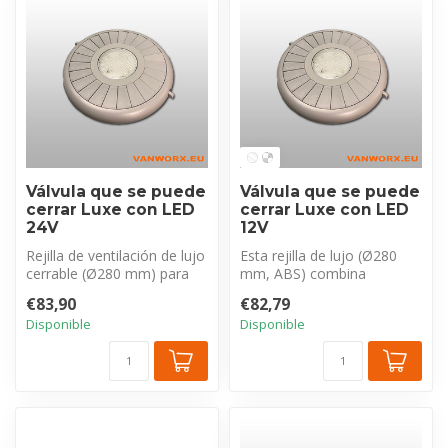
Válvula que se puede
Válvula que se puede
cerrar Luxe con LED
cerrar Luxe con LED
24V
12V
Rejilla de ventilación de lujo
Esta rejilla de lujo (Ø280
cerrable (Ø280 mm) para
mm, ABS) combina
ventiladores de techo. Il...
ventilación y ambiente.
€83,90
€82,79
Incluye ilum...
Disponible
Disponible