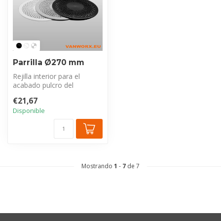
Parrilla Ø270 mm
Rejilla interior para el
acabado pulcro del
revestimiento del techo en
€21,67
su vehícu...
Disponible
Mostrando
1
-
7
de 7