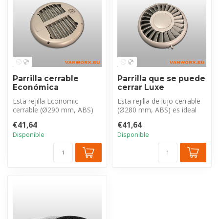
Parrilla cerrable
Parrilla que se puede
Económica
cerrar Luxe
Esta rejilla Economic
Esta rejilla de lujo cerrable
cerrable (Ø290 mm, ABS)
(Ø280 mm, ABS) es ideal
es ideal para un acabado
para el acabado interior. ...
€41,64
€41,64
económico...
Disponible
Disponible