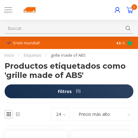
0
MENÚ
Envío mundial!
¡Excelente 
4.5
/5
Inicio
/
Etiquetas
/
grille made of ABS
Productos etiquetados como
'grille made of ABS'
Filtros