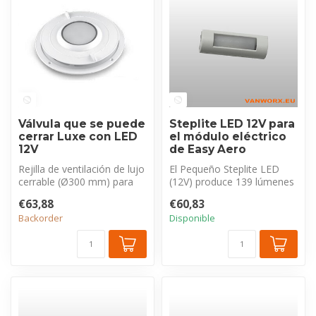
Válvula que se puede
Steplite LED 12V para
cerrar Luxe con LED
el módulo eléctrico
12V
de Easy Aero
Rejilla de ventilación de lujo
El Pequeño Steplite LED
cerrable (Ø300 mm) para
(12V) produce 139 lúmenes
ventiladores de techo. Co...
con solo 1,4W. Esta luz
€63,88
€60,83
eficie...
Backorder
Disponible