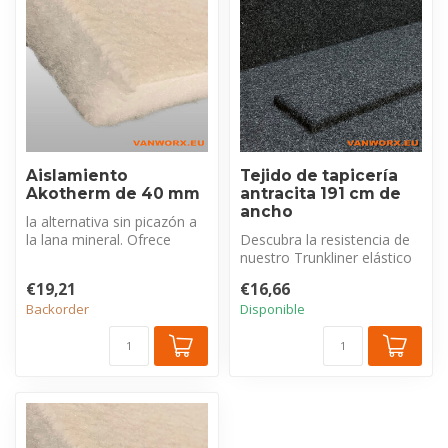
Aislamiento
Tejido de tapicería
Akotherm de 40 mm
antracita 191 cm de
ancho
la alternativa sin picazón a
la lana mineral. Ofrece
Descubra la resistencia de
aislamiento térmico y
nuestro Trunkliner elástico
absor...
de fieltro punzonado antr...
€19,21
€16,66
Backorder
Disponible