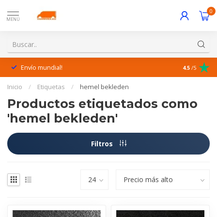
0
MENÚ
Envío mundial!
¡Excelente 
4.5
/5
Inicio
/
Etiquetas
/
hemel bekleden
Productos etiquetados como
'hemel bekleden'
Filtros