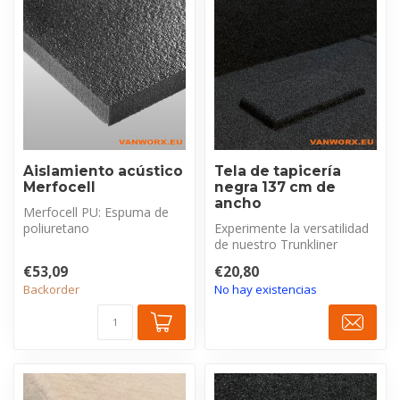
Aislamiento acústico
Tela de tapicería
Merfocell
negra 137 cm de
ancho
Merfocell PU: Espuma de
poliuretano
Experimente la versatilidad
fonoabsorbente con capa
de nuestro Trunkliner
superior de PU resis...
elástico de fieltro
€53,09
€20,80
punzonado ...
Backorder
No hay existencias