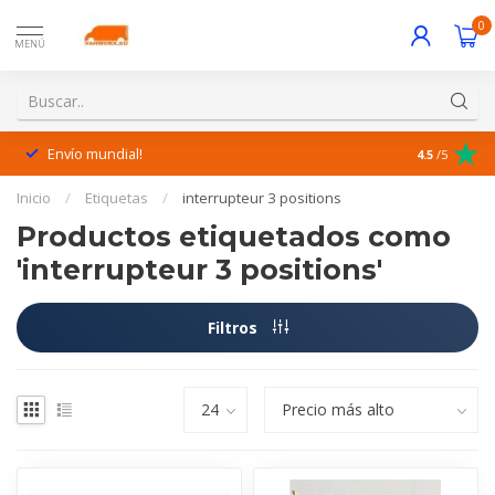
0
MENÚ
Envío mundial!
¡Excelente 
4.5
/5
Inicio
/
Etiquetas
/
interrupteur 3 positions
Productos etiquetados como
'interrupteur 3 positions'
Filtros