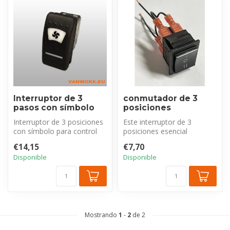
Interruptor de 3
conmutador de 3
pasos con símbolo
posiciones
Interruptor de 3 posiciones
Este interruptor de 3
con símbolo para control
posiciones esencial
de ventilación: extracción,...
controla precisamente la
€14,15
€7,70
función de su...
Disponible
Disponible
Mostrando
1
-
2
de 2