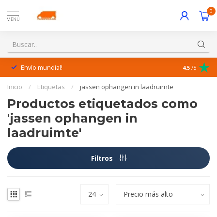
0
MENÚ
Envío mundial!
¡Excelente 
4.5
/5
Inicio
/
Etiquetas
/
jassen ophangen in laadruimte
Productos etiquetados como
'jassen ophangen in
laadruimte'
Filtros