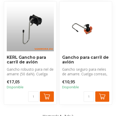
KERL Gancho para
Gancho para carril de
carril de avión
avión
Gancho robusto para riel de
Gancho seguro para rieles
amarre (50 daN). Cuelga
de amarre. Cuelga correas,
herramientas, ropas,
herramientas, etc. Fuerte
€17,05
€10,95
correas...
y...
Disponible
Disponible