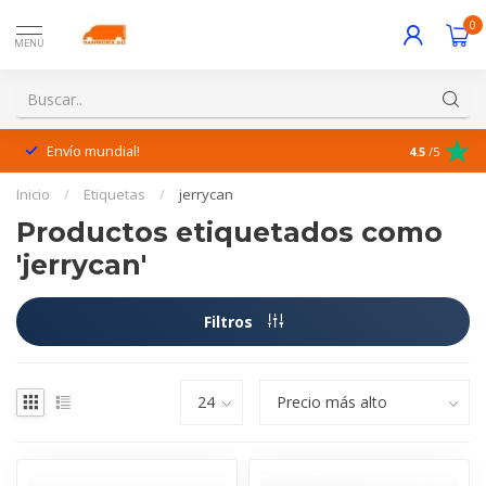
0
MENÚ
Envío mundial!
¡Excelente 
4.5
/5
Inicio
/
Etiquetas
/
jerrycan
Productos etiquetados como
'jerrycan'
Filtros