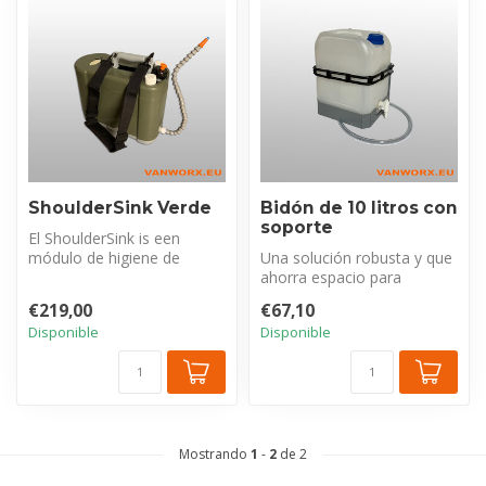
ShoulderSink Verde
Bidón de 10 litros con
soporte
El ShoulderSink is een
módulo de higiene de
Una solución robusta y que
manos completo y portátil
ahorra espacio para
con 5 litr...
transportar de forma
€219,00
€67,10
segura líqui...
Disponible
Disponible
Mostrando
1
-
2
de 2